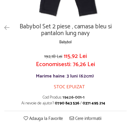
Compleu 2/3 piese maneca scurta
Compleu 2 piese
Costume baie/ Accesorii plaja
Geci iarna/ Salopeta iarna
Geci/ Jachete
Pantaloni
Pantaloni/Colanti/Fuste
Salopeta bebe maneca lunga
Babybol Set 2 piese , camasa bleu si
pantalon lung navy
Paturici/Prosoape
Salopete / Geci iarna
Rochite maneca lunga
Trening
Babybol
Rochite maneca scurta
Tricouri
115,92 Lei
Salopeta maneca lunga
Bebe fetita 0-24 luni
192,18 Lei
Salopeta maneca scurta
Economisesti:
76,26
Lei
Caciuli/Manusi
Tricouri / Bluze
Cardigan / Jachete
Marime haine
:
3 luni (62cm)
Baieti 2-16 ani
Ciorapi/ Sosete
STOC EPUIZAT
Blugi/Pantaloni lungi
Compleu 2/3 piese
Camasi/Sacouri/Veste
Geci/Salopeta zapada
Cod Produs:
19426-001-1
Costume baie/ Acesorii plaja
Rochite
Ai nevoie de ajutor?
0790 843 536
/
0371 495 214
Geci primavara
Salopeta
Hanorace/Jachete jersey
Tricouri
Adauga la Favorite
Cere informatii
Incaltaminte
Fete 2-16 ani