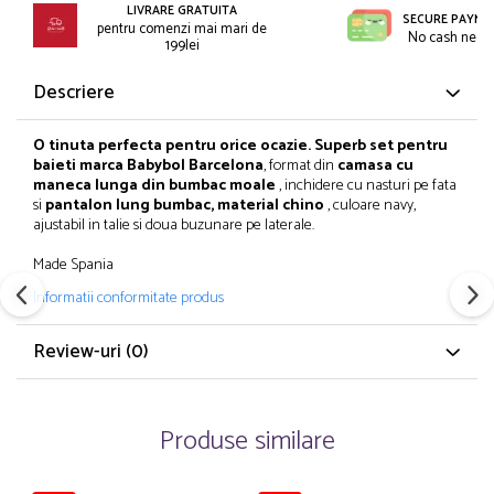
Incaltaminte
Blugi/Pantaloni lungi
LIVRARE GRATUITA
SECURE PAYME
pentru comenzi mai mari de
Pantaloni scurti/sorturi
No cash need
Caciuli/Seturi iarna
199lei
Pijamale
Camasi/Bluze/Sacouri
Descriere
Set 2/3 piese maneca lunga
Colanti/Pantaloni sport
Set 2/3 piese maneca scurta
Dresuri/Sosete
O tinuta perfecta pentru orice ocazie. Superb set pentru
Trening / Pantaloni sport
Fuste
baieti marca Babybol Barcelona
, format din
camasa cu
Tricouri maneca scurta
Geci iarna/Veste
maneca lunga din bumbac moale
, inchidere cu nasturi pe fata
si
pantalon lung bumbac, material chino
, culoare navy,
Fete 2-16 ani
Haina blana/Paltoane
ajustabil in talie si doua buzunare pe laterale.
Blugi/Pantaloni lungi
Hanorace/Jachete jersey
Made Spania
Colanti/Pantaloni sport
Incaltaminte
Informatii conformitate produs
Costume baie/Accesorii plaja
Pijamale
Geci primavara
Pulovere/Bolero tricot
Review-uri
(0)
Hanorace/Jachete jersey
Rochite maneca lunga
Incaltaminte
Set 2/3 piese maneca lunga
Palarii/Sepci vara
Trening/Pantaloni sport
Produse similare
Pantaloni scurti/fuste/salopete
Tricouri maneca lunga
Paturici/Prosoape baie