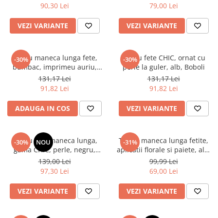
Pijamale
90,30 Lei
79,00 Lei
Pulovere/Bolero tricot
VEZI VARIANTE
VEZI VARIANTE
Rochite maneca lunga
Rochite maneca scurta
Set 2/3 piese maneca lunga
Tricou maneca lunga fete,
Tricou fete CHIC, ornat cu
-30%
-30%
Set 2/3 piese maneca scurta
bumbac, imprimeu auriu,
perle la guler, alb, Boboli
Boboli
Set tricou maneca scurta/Pantalon
131,17 Lei
131,17 Lei
lung
91,82 Lei
91,82 Lei
Trening 2/3 piese primavara
ADAUGA IN COS
VEZI VARIANTE
Tricouri maneca lunga
Tricouri/bluze maneca scurta
Tricou fete maneca lunga,
Tricou maneca lunga fetite,
-30%
NOU
-31%
gama CHIC, perle, negru,
aplicatii florale si paiete, alb,
Boboli
brand Boboli
139,00 Lei
99,99 Lei
97,30 Lei
69,00 Lei
VEZI VARIANTE
VEZI VARIANTE