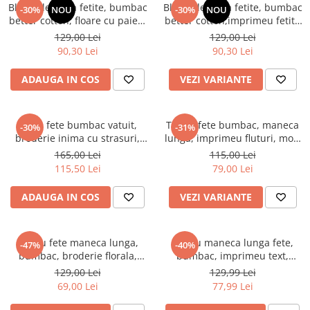
Bluza eleganta fetite, bumbac
Bluza eleganta fetite, bumbac
-30%
NOU
-30%
NOU
better cotton, floare cu paiete
better cotton,imprimeu fetite
si strasuri, alb natural, Boboli
cu stasuri, alb natural, Boboli
129,00 Lei
129,00 Lei
90,30 Lei
90,30 Lei
ADAUGA IN COS
VEZI VARIANTE
Bluza fete bumbac vatuit,
Tricou fete bumbac, maneca
-30%
-31%
broderie inima cu strasuri,
lunga, imprimeu fluturi, mov,
roz, Boboli
brand Boboli
165,00 Lei
115,00 Lei
115,50 Lei
79,00 Lei
ADAUGA IN COS
VEZI VARIANTE
Tricou fete maneca lunga,
Tricou maneca lunga fete,
-47%
-40%
bumbac, broderie florala,
bumbac, imprimeu text,
ciclam, brand Boboli
strasuri, alb natural, brand
129,00 Lei
129,99 Lei
Boboli
69,00 Lei
77,99 Lei