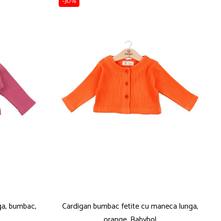
-30%
ga, bumbac,
Cardigan bumbac fetite cu maneca lunga,
orange, Babybol