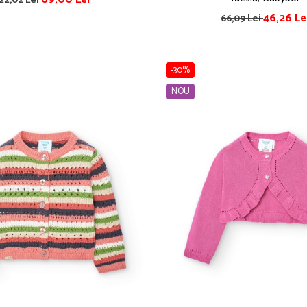
22,02 Lei
46,26 Le
66,09 Lei
-30%
NOU