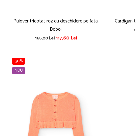
Pulover tricotat roz cu deschidere pe fata,
Cardigan tr
Boboli
1
117,60 Lei
168,00 Lei
-30%
NOU