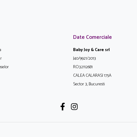
Date Comerciale
a
Baby Joy & Care srl
ur
J40/9921/2013
selor
RO32112681
CALEA CALARASI 175A
Sector 3, Bucuresti