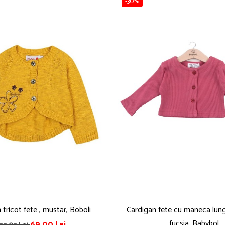
-30%
 tricot fete , mustar, Boboli
Cardigan fete cu maneca lun
fucsia, Babybol
69,00 Lei