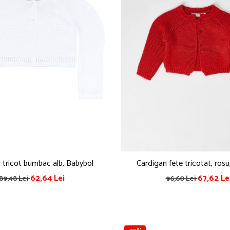
 tricot bumbac alb, Babybol
Cardigan fete tricotat, ros
62,64 Lei
67,62 Le
89,48 Lei
96,60 Lei