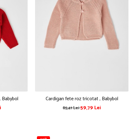
u, Babybol
Cardigan fete roz tricotat , Babybol
i
59,79 Lei
85,41 Lei