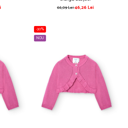
i
46,26 Lei
66,09 Lei
-30%
NOU