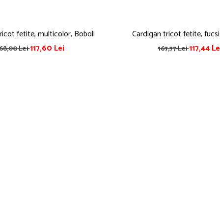
icot fetite, multicolor, Boboli
Cardigan tricot fetite, fucs
117,60 Lei
117,44 Le
68,00 Lei
167,77 Lei