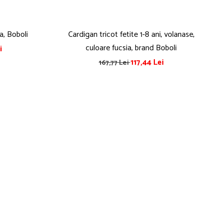
ia, Boboli
Cardigan tricot fetite 1-8 ani, volanase,
culoare fucsia, brand Boboli
i
117,44 Lei
167,77 Lei