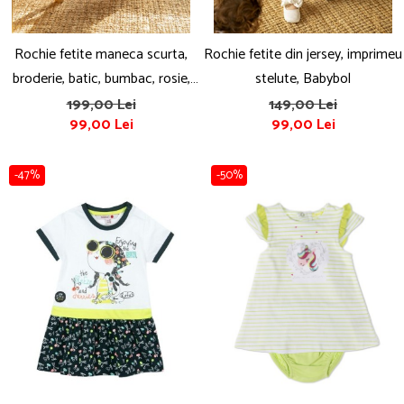
Rochie fetite maneca scurta,
Rochie fetite din jersey, imprimeu
broderie, batic, bumbac, rosie,
stelute, Babybol
Babybol
199,00 Lei
149,00 Lei
99,00 Lei
99,00 Lei
-47%
-50%