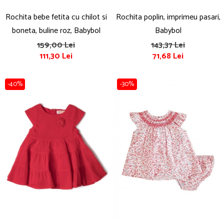
Rochita bebe fetita cu chilot si
Rochita poplin, imprimeu pasari,
boneta, buline roz, Babybol
Babybol
159,00 Lei
143,37 Lei
111,30 Lei
71,68 Lei
-40%
-30%