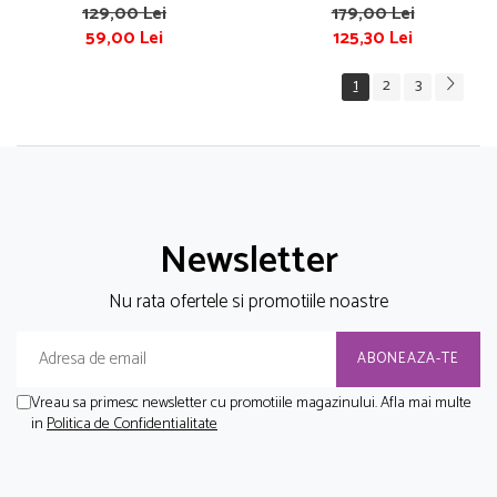
Boboli
brand Babybol
129,00 Lei
179,00 Lei
59,00 Lei
125,30 Lei
1
2
3
Newsletter
Nu rata ofertele si promotiile noastre
Vreau sa primesc newsletter cu promotiile magazinului. Afla mai multe
in
Politica de Confidentialitate