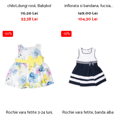
chilot,dungi rosii, Babybol
inflorata si bandana, fucsia,
Babybol
76,26 Lei
149,00 Lei
53,38 Lei
104,30 Lei
-50%
-53%
Rochie vara fetite 3-24 luni,
Rochie vara fetite, banda alba