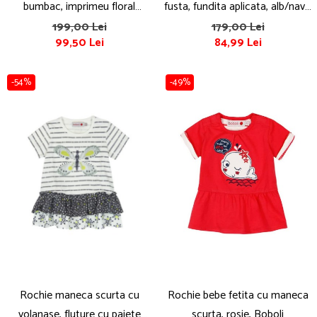
bumbac, imprimeu floral
fusta, fundita aplicata, alb/navy,
multicolor, brand Babybol
brand Babybol
199,00 Lei
179,00 Lei
99,50 Lei
84,99 Lei
-54%
-49%
Rochie maneca scurta cu
Rochie bebe fetita cu maneca
volanase, fluture cu paiete
scurta, rosie, Boboli