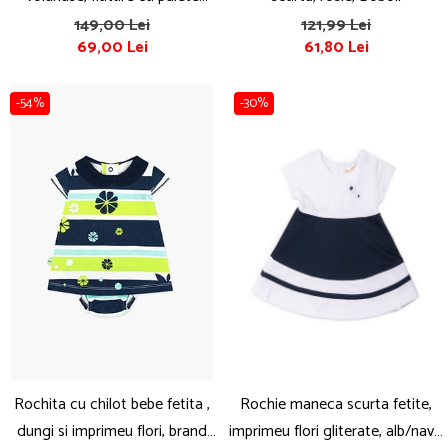
aplicat, bumbac, Boboli
149,00 Lei
121,99 Lei
69,00 Lei
61,80 Lei
-54%
-30%
Rochita cu chilot bebe fetita ,
Rochie maneca scurta fetite,
dungi si imprimeu flori, brand
imprimeu flori gliterate, alb/navy,