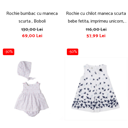
Rochie bumbac cu maneca
Rochie cu chilot maneca scurta
scurta , Boboli
bebe fetita, imprimeu unicorn,
fistic,Babybol
130,00 Lei
116,00 Lei
69,00 Lei
57,99 Lei
-30%
-50%