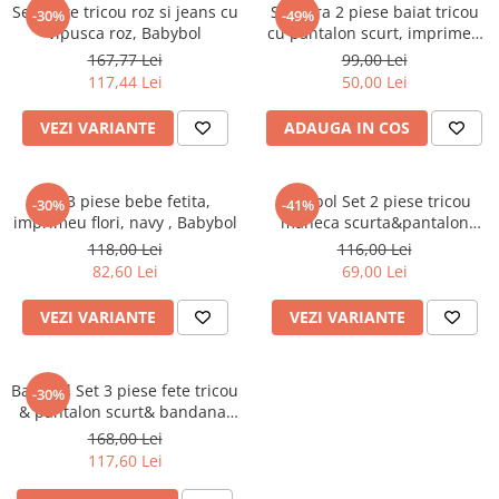
Set fetite tricou roz si jeans cu
Set vara 2 piese baiat tricou
-30%
-49%
vipusca roz, Babybol
cu pantalon scurt, imprimeu
dino, Babybol
167,77 Lei
99,00 Lei
117,44 Lei
50,00 Lei
VEZI VARIANTE
ADAUGA IN COS
Set 3 piese bebe fetita,
Babybol Set 2 piese tricou
-30%
-41%
imprimeu flori, navy , Babybol
maneca scurta&pantalon
scurt, roz
118,00 Lei
116,00 Lei
82,60 Lei
69,00 Lei
VEZI VARIANTE
VEZI VARIANTE
Babybol Set 3 piese fete tricou
-30%
& pantalon scurt& bandana,
navy
168,00 Lei
117,60 Lei