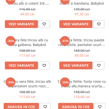
Compleu 2/3 piese maneca scurta
Compleu 2 piese
tricou alb si colant 3/4 ,
colant si bandana, Babybol
turcoaz, Babybol
Costume baie/ Accesorii plaja
Geci iarna/ Salopeta iarna
116,00 Lei
139,00 Lei
49,00 Lei
97,30 Lei
Geci/ Jachete
Pantaloni
Pantaloni/Colanti/Fuste
Salopeta bebe maneca lunga
VEZI VARIANTE
VEZI VARIANTE
Paturici/Prosoape
Salopete / Geci iarna
Rochite maneca lunga
Trening
Rochite maneca scurta
Tricouri
Set vara fete tricou alb cu
Set vara fetite, tricou paiete
-30%
-47%
fusta galbena, Babybol
reversibile, pantalon scurt si
Salopeta maneca lunga
Bebe fetita 0-24 luni
bandana denim, Babybol
168,00 Lei
168,00 Lei
Salopeta maneca scurta
Caciuli/Manusi
117,60 Lei
89,00 Lei
Tricouri / Bluze
Cardigan / Jachete
Baieti 2-16 ani
VEZI VARIANTE
VEZI VARIANTE
Ciorapi/ Sosete
Blugi/Pantaloni lungi
Compleu 2/3 piese
Camasi/Sacouri/Veste
Geci/Salopeta zapada
Compleu vara fete, tricou alb
Compleu fetite, fusta rosie cu
-30%
-30%
Costume baie/ Acesorii plaja
Rochite
si pantaloni scurti rosii,
tricou alb,maneca scurta,
broderie, Babybol
Babybol
Geci primavara
Salopeta
168,00 Lei
158,00 Lei
117,60 Lei
110,60 Lei
Hanorace/Jachete jersey
Tricouri
Incaltaminte
Fete 2-16 ani
ADAUGA IN COS
ADAUGA IN COS