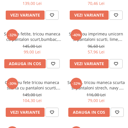
Pijamale
139,00 Lei
70,46 Lei
Pulovere/Bolero tricot
VEZI VARIANTE
VEZI VARIANTE
Rochite maneca lunga
Rochite maneca scurta
Set 2/3 piese maneca lunga
Set vara fetite, tricou maneca
Set tricou imprimeu unicorn
-32%
-40%
Set 2/3 piese maneca scurta
cu pantalon scurt,bumbac,
si pantaloni scurti, lime,
Boboli
Babybol
Set tricou maneca scurta/Pantalon
145,00 Lei
96,60 Lei
lung
99,00 Lei
57,96 Lei
Trening 2/3 piese primavara
ADAUGA IN COS
VEZI VARIANTE
Tricouri maneca lunga
Tricouri/bluze maneca scurta
Compleu fete tricou maneca
Set fete, tricou maneca scurta
-30%
-32%
scurta cu pantaloni scurti,
si pantaloni strech, navy ,
Babybol
Babybol
149,00 Lei
116,00 Lei
104,30 Lei
79,00 Lei
VEZI VARIANTE
ADAUGA IN COS