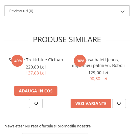
Pijamale
Pulovere/Bolero tricot
Review-uri
(0)
Rochite maneca lunga
Rochite maneca scurta
Set 2/3 piese maneca lunga
PRODUSE SIMILARE
Set 2/3 piese maneca scurta
Set tricou maneca scurta/Pantalon
lung
Sandale Trekk blue Ciciban
Camasa baieti jeans,
-40%
-30%
Trening 2/3 piese primavara
imprimeu palmieri, Boboli
229,80 Lei
Tricouri maneca lunga
129,00 Lei
137,88 Lei
Tricouri/bluze maneca scurta
90,30 Lei
ADAUGA IN COS
VEZI VARIANTE
Newsletter
Nu rata ofertele si promotiile noastre