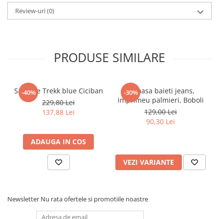
Pijamale
Review-uri
(0)
Pulovere/Bolero tricot
Rochite maneca lunga
Rochite maneca scurta
Set 2/3 piese maneca lunga
PRODUSE SIMILARE
Set 2/3 piese maneca scurta
Set tricou maneca scurta/Pantalon
lung
Sandale Trekk blue Ciciban
Camasa baieti jeans,
-40%
-30%
imprimeu palmieri, Boboli
Trening 2/3 piese primavara
229,80 Lei
129,00 Lei
137,88 Lei
Tricouri maneca lunga
90,30 Lei
Tricouri/bluze maneca scurta
ADAUGA IN COS
VEZI VARIANTE
Newsletter
Nu rata ofertele si promotiile noastre