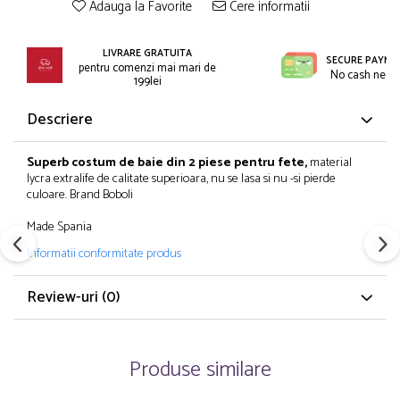
Incaltaminte
Adauga la Favorite
Cere informatii
Blugi/Pantaloni lungi
Pantaloni scurti/sorturi
Caciuli/Seturi iarna
Pijamale
LIVRARE GRATUITA
Camasi/Bluze/Sacouri
SECURE PAYME
pentru comenzi mai mari de
Set 2/3 piese maneca lunga
No cash need
Colanti/Pantaloni sport
199lei
Set 2/3 piese maneca scurta
Dresuri/Sosete
Descriere
Trening / Pantaloni sport
Fuste
Tricouri maneca scurta
Geci iarna/Veste
Superb costum de baie din 2 piese pentru fete,
material
Fete 2-16 ani
Haina blana/Paltoane
lycra extralife de calitate superioara, nu se lasa si nu -si pierde
culoare. Brand Boboli
Blugi/Pantaloni lungi
Hanorace/Jachete jersey
Colanti/Pantaloni sport
Incaltaminte
Made Spania
Costume baie/Accesorii plaja
Pijamale
Informatii conformitate produs
Geci primavara
Pulovere/Bolero tricot
Hanorace/Jachete jersey
Rochite maneca lunga
Review-uri
(0)
Incaltaminte
Set 2/3 piese maneca lunga
Palarii/Sepci vara
Trening/Pantaloni sport
Pantaloni scurti/fuste/salopete
Tricouri maneca lunga
Produse similare
Paturici/Prosoape baie