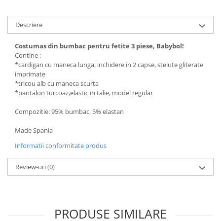
Pijamale
Pulovere/Bolero tricot
Descriere
Rochite maneca lunga
Rochite maneca scurta
Costumas din bumbac pentru fetite 3 piese, Babybol!
Set 2/3 piese maneca lunga
Contine :
*cardigan cu maneca lunga, inchidere in 2 capse, stelute gliterate
Set 2/3 piese maneca scurta
imprimate
Set tricou maneca scurta/Pantalon
*tricou alb cu maneca scurta
lung
*pantalon turcoaz,elastic in talie, model regular
Trening 2/3 piese primavara
Compozitie: 95% bumbac, 5% elastan
Tricouri maneca lunga
Tricouri/bluze maneca scurta
Made Spania
Informatii conformitate produs
Review-uri
(0)
PRODUSE SIMILARE