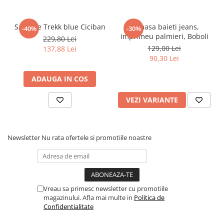
Sandale Trekk blue Ciciban
Camasa baieti jeans,
-40%
-30%
imprimeu palmieri, Boboli
229,80 Lei
129,00 Lei
137,88 Lei
90,30 Lei
ADAUGA IN COS
VEZI VARIANTE
Newsletter
Nu rata ofertele si promotiile noastre
Vreau sa primesc newsletter cu promotiile
magazinului. Afla mai multe in
Politica de
Confidentialitate