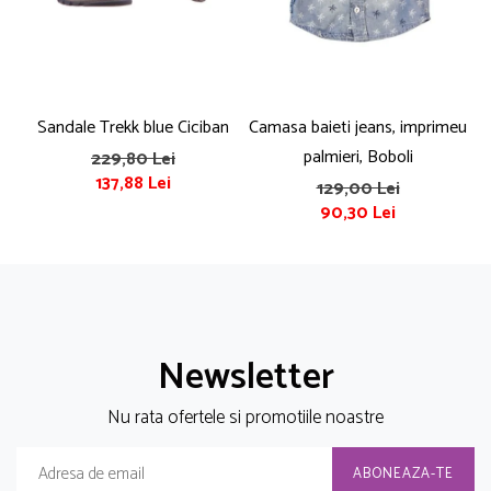
Sandale Trekk blue Ciciban
Camasa baieti jeans, imprimeu
T
palmieri, Boboli
229,80 Lei
137,88 Lei
129,00 Lei
90,30 Lei
Newsletter
Nu rata ofertele si promotiile noastre