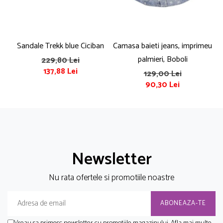
Sandale Trekk blue Ciciban
Camasa baieti jeans, imprimeu
T
palmieri, Boboli
229,80 Lei
137,88 Lei
129,00 Lei
90,30 Lei
Newsletter
Nu rata ofertele si promotiile noastre