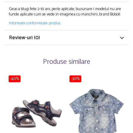
Pijamale
Geaca blugi fete 2-10 ani, perle aplicate, buzunare ( modelul nu are
Pulovere/Bolero tricot
funde aplicate cum se vede in imaginea cu manchin), brand Boboli
Rochite maneca lunga
Informatii conformitate produs
Rochite maneca scurta
Set 2/3 piese maneca lunga
Review-uri
(0)
Set 2/3 piese maneca scurta
Set tricou maneca scurta/Pantalon lung
Trening 2/3 piese primavara
Produse similare
Tricouri maneca lunga
Tricouri/bluze maneca scurta
-40%
-30%