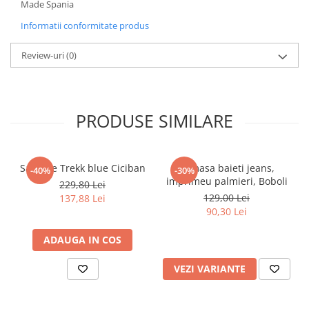
Pijamale
Made Spania
Pulovere/Bolero tricot
Informatii conformitate produs
Rochite maneca lunga
Review-uri
(0)
Rochite maneca scurta
Set 2/3 piese maneca lunga
Set 2/3 piese maneca scurta
Set tricou maneca scurta/Pantalon
PRODUSE SIMILARE
lung
Trening 2/3 piese primavara
Tricouri maneca lunga
Sandale Trekk blue Ciciban
Camasa baieti jeans,
-40%
-30%
Tricouri/bluze maneca scurta
imprimeu palmieri, Boboli
229,80 Lei
129,00 Lei
137,88 Lei
90,30 Lei
ADAUGA IN COS
VEZI VARIANTE