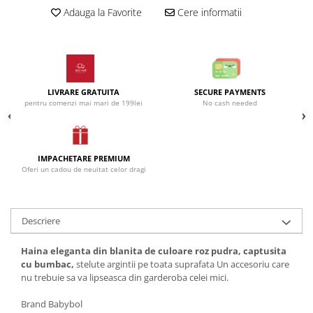
Incaltaminte
Blugi/Pantaloni lungi
Adauga la Favorite
Cere informatii
Pantaloni scurti/sorturi
Caciuli/Seturi iarna
Pijamale
Camasi/Bluze/Sacouri
Set 2/3 piese maneca lunga
Colanti/Pantaloni sport
Set 2/3 piese maneca scurta
Dresuri/Sosete
LIVRARE GRATUITA
SECURE PAYMENTS
Trening / Pantaloni sport
Fuste
pentru comenzi mai mari de 199lei
No cash needed
Tricouri maneca scurta
Geci iarna/Veste
Fete 2-16 ani
Haina blana/Paltoane
Blugi/Pantaloni lungi
Hanorace/Jachete jersey
IMPACHETARE PREMIUM
Oferi un cadou de neuitat celor dragi
Colanti/Pantaloni sport
Incaltaminte
Costume baie/Accesorii plaja
Pijamale
Geci primavara
Pulovere/Bolero tricot
Descriere
Hanorace/Jachete jersey
Rochite maneca lunga
Incaltaminte
Set 2/3 piese maneca lunga
Haina eleganta din blanita de culoare roz pudra, captusita
Palarii/Sepci vara
Trening/Pantaloni sport
cu bumbac,
stelute argintii pe toata suprafata Un accesoriu care
nu trebuie sa va lipseasca din garderoba celei mici.
Pantaloni scurti/fuste/salopete
Tricouri maneca lunga
Paturici/Prosoape baie
Brand Babybol