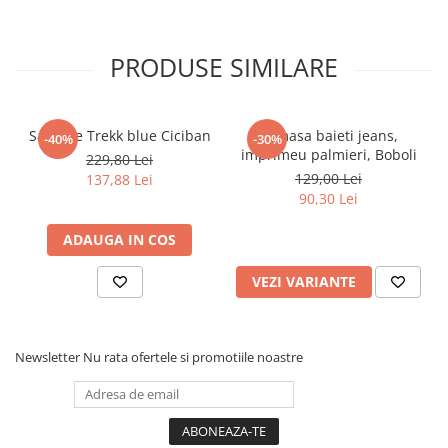
Pijamale
Pulovere/Bolero tricot
Rochite maneca lunga
PRODUSE SIMILARE
Rochite maneca scurta
Set 2/3 piese maneca lunga
Set 2/3 piese maneca scurta
Sandale Trekk blue Ciciban
Camasa baieti jeans,
-40%
-30%
imprimeu palmieri, Boboli
229,80 Lei
Set tricou maneca scurta/Pantalon
129,00 Lei
137,88 Lei
lung
90,30 Lei
Trening 2/3 piese primavara
Tricouri maneca lunga
ADAUGA IN COS
Tricouri/bluze maneca scurta
VEZI VARIANTE
Newsletter
Nu rata ofertele si promotiile noastre