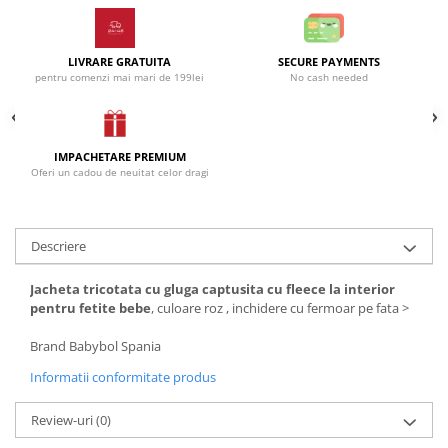
Incaltaminte
Blugi/Pantaloni lungi
Pantaloni scurti/sorturi
Caciuli/Seturi iarna
Pijamale
Camasi/Bluze/Sacouri
LIVRARE GRATUITA
SECURE PAYMENTS
pentru comenzi mai mari de 199lei
No cash needed
Set 2/3 piese maneca lunga
Colanti/Pantaloni sport
Set 2/3 piese maneca scurta
Dresuri/Sosete
Trening / Pantaloni sport
Fuste
IMPACHETARE PREMIUM
Tricouri maneca scurta
Geci iarna/Veste
Oferi un cadou de neuitat celor dragi
Fete 2-16 ani
Haina blana/Paltoane
Blugi/Pantaloni lungi
Hanorace/Jachete jersey
Colanti/Pantaloni sport
Incaltaminte
Descriere
Costume baie/Accesorii plaja
Pijamale
Jacheta tricotata cu gluga captusita cu fleece la interior
Geci primavara
Pulovere/Bolero tricot
pentru fetite bebe
, culoare roz , inchidere cu fermoar pe fata >
Hanorace/Jachete jersey
Rochite maneca lunga
Brand Babybol Spania
Incaltaminte
Set 2/3 piese maneca lunga
Palarii/Sepci vara
Trening/Pantaloni sport
Informatii conformitate produs
Pantaloni scurti/fuste/salopete
Tricouri maneca lunga
Review-uri
(0)
Paturici/Prosoape baie