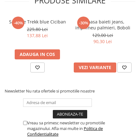
PRODUSE SIMILARE
Pijamale
Pulovere/Bolero tricot
Rochite maneca lunga
Sandale Trekk blue Ciciban
Camasa baieti jeans,
-40%
-30%
Rochite maneca scurta
imprimeu palmieri, Boboli
229,80 Lei
Set 2/3 piese maneca lunga
129,00 Lei
137,88 Lei
90,30 Lei
Set 2/3 piese maneca scurta
Set tricou maneca scurta/Pantalon
ADAUGA IN COS
lung
Trening 2/3 piese primavara
VEZI VARIANTE
Tricouri maneca lunga
Tricouri/bluze maneca scurta
Newsletter
Nu rata ofertele si promotiile noastre
Vreau sa primesc newsletter cu promotiile
magazinului. Afla mai multe in
Politica de
Confidentialitate