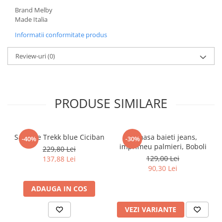
Pijamale
Brand Melby
Pulovere/Bolero tricot
Made Italia
Rochite maneca lunga
Informatii conformitate produs
Rochite maneca scurta
Set 2/3 piese maneca lunga
Review-uri
(0)
Set 2/3 piese maneca scurta
Set tricou maneca scurta/Pantalon
lung
PRODUSE SIMILARE
Trening 2/3 piese primavara
Tricouri maneca lunga
Tricouri/bluze maneca scurta
Sandale Trekk blue Ciciban
Camasa baieti jeans,
-40%
-30%
imprimeu palmieri, Boboli
229,80 Lei
129,00 Lei
137,88 Lei
90,30 Lei
ADAUGA IN COS
VEZI VARIANTE