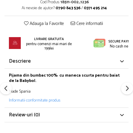
Incaltaminte
Cod Produs:
18511-002_1236
Blugi/Pantaloni lungi
Ai nevoie de ajutor?
0790 843 536
/
0371 495 214
Pantaloni scurti/sorturi
Caciuli/Seturi iarna
Pijamale
Camasi/Bluze/Sacouri
Adauga la Favorite
Cere informatii
Set 2/3 piese maneca lunga
Colanti/Pantaloni sport
Set 2/3 piese maneca scurta
Dresuri/Sosete
LIVRARE GRATUITA
Trening / Pantaloni sport
Fuste
SECURE PAYME
pentru comenzi mai mari de
No cash need
Tricouri maneca scurta
199lei
Geci iarna/Veste
Fete 2-16 ani
Haina blana/Paltoane
Descriere
Blugi/Pantaloni lungi
Hanorace/Jachete jersey
Colanti/Pantaloni sport
Incaltaminte
Pijama din bumbac 100% cu maneca scurta pentru baiat
Costume baie/Accesorii plaja
Pijamale
de la Babybol.
Geci primavara
Pulovere/Bolero tricot
Made Spania
Hanorace/Jachete jersey
Rochite maneca lunga
Informatii conformitate produs
Incaltaminte
Set 2/3 piese maneca lunga
Palarii/Sepci vara
Trening/Pantaloni sport
Review-uri
(0)
Pantaloni scurti/fuste/salopete
Tricouri maneca lunga
Paturici/Prosoape baie