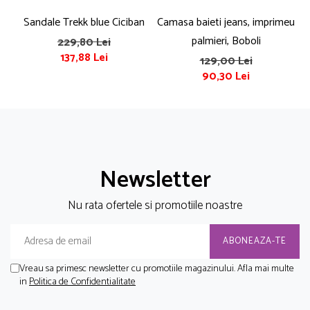
Sandale Trekk blue Ciciban
Camasa baieti jeans, imprimeu
T
palmieri, Boboli
229,80 Lei
137,88 Lei
129,00 Lei
90,30 Lei
Newsletter
Nu rata ofertele si promotiile noastre
Vreau sa primesc newsletter cu promotiile magazinului. Afla mai multe
in
Politica de Confidentialitate