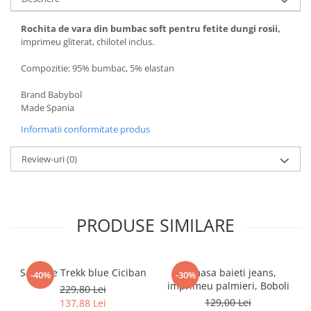
Pijamale
Pulovere/Bolero tricot
Rochita de vara din bumbac soft pentru fetite dungi rosii,
Rochite maneca lunga
imprimeu gliterat, chilotel inclus.
Rochite maneca scurta
Compozitie: 95% bumbac, 5% elastan
Set 2/3 piese maneca lunga
Set 2/3 piese maneca scurta
Brand Babybol
Made Spania
Set tricou maneca scurta/Pantalon
lung
Informatii conformitate produs
Trening 2/3 piese primavara
Review-uri
(0)
Tricouri maneca lunga
Tricouri/bluze maneca scurta
PRODUSE SIMILARE
Sandale Trekk blue Ciciban
Camasa baieti jeans,
-40%
-30%
imprimeu palmieri, Boboli
229,80 Lei
129,00 Lei
137,88 Lei