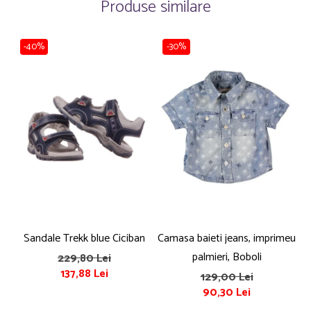
Produse similare
-40%
-30%
Sandale Trekk blue Ciciban
Camasa baieti jeans, imprimeu
T
palmieri, Boboli
229,80 Lei
137,88 Lei
129,00 Lei
90,30 Lei