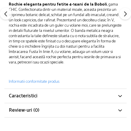
Pijamale
Rochie eleganta pentru fetite 4-14ani de la Boboli
, gama
Pulovere/Bolero tricot
CHIC. Confectionata dintr-un material moale, aceasta prezinta un
imprimeu botanic delicat, schitat pe un fundal alb imaculat, creand
Rochite maneca lunga
un look capricios, dar rafinat. Prezentand un decolteu clasic în V,
Rochite maneca scurta
rochia este incadrata de un guler cu volane moi, care se prelungeste
in detalii fluturate la nivelul umerilor. O banda metalica neagra
Set 2/3 piese maneca lunga
contrastanta la talie defineste silueta cu o nota subtila de stralucire,
Set 2/3 piese maneca scurta
in timp ce spatele este finisat cu o decupare eleganta în forma de
cheie si o inchidere îngrijita cu doi nasturi pentru a facilita
Set tricou maneca scurta/Pantalon lung
îmbracarea. Fusta în linie A, cu volane, adauga un volum usor si
Trening 2/3 piese primavara
aerisit, facand această rochie perfecta pentru iesirile de primavara si
Tricouri maneca lunga
vara, petreceri sau ocazii speciale.
Tricouri/bluze maneca scurta
Informatii conformitate produs
Caracteristici
Review-uri
(0)