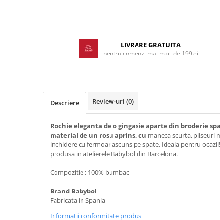
Pijamale
Pulovere/Bolero tricot
Distribuie
Rochite maneca lunga
pe
Rochite maneca scurta
Facebook
LIVRARE GRATUITA
pentru comenzi mai mari de 199lei
Set 2/3 piese maneca lunga
Set 2/3 piese maneca scurta
Set tricou maneca scurta/Pantalon
lung
Review-uri
(0)
Trening 2/3 piese primavara
Descriere
Tricouri maneca lunga
Rochie eleganta de o gingasie aparte din broderie spa
Tricouri/bluze maneca scurta
material de un rosu aprins, cu
maneca scurta, pliseuri 
inchidere cu fermoar ascuns pe spate. Ideala pentru ocazii!
produsa in atelierele Babybol din Barcelona.
Compozitie : 100% bumbac
Brand Babybol
Fabricata in Spania
Informatii conformitate produs