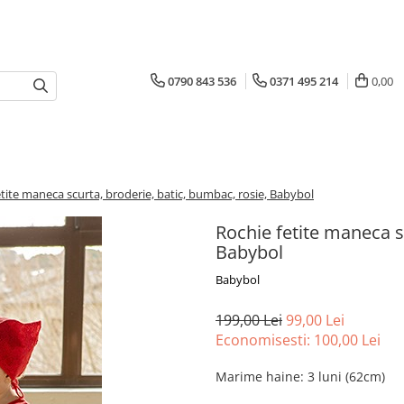
0790 843 536
0371 495 214
0,00
etite maneca scurta, broderie, batic, bumbac, rosie, Babybol
Rochie fetite maneca s
Babybol
Babybol
199,00 Lei
99,00 Lei
Economisesti:
100,00
Lei
Marime haine
:
3 luni (62cm)