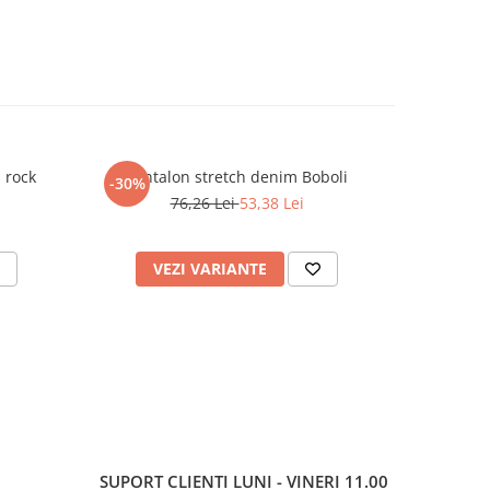
 rock
Pantalon stretch denim Boboli
Tr
-30%
-50%
76,26 Lei
53,38 Lei
VEZI VARIANTE
V
SUPORT CLIENTI
LUNI - VINERI 11.00