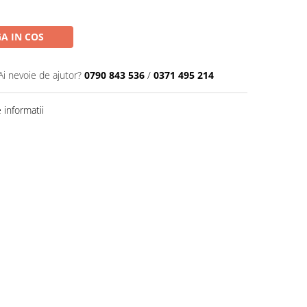
A IN COS
Ai nevoie de ajutor?
0790 843 536
/
0371 495 214
informatii