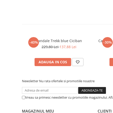
Sandale Trekk blue Ciciban
Camasa b
-40%
-30%
229,80 Lei
137,88 Lei
ADAUGA IN COS
Newsletter
Nu rata ofertele si promotiile noastre
Vreau sa primesc newsletter cu promotiile magazinului. Af
MAGAZINUL MEU
CLIENTI