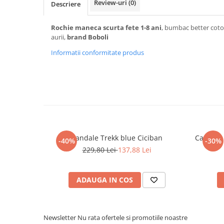
Review-uri
(0)
Descriere
Rochie maneca scurta fete 1-8 ani
, bumbac better coto
aurii,
brand Boboli
Informatii conformitate produs
Sandale Trekk blue Ciciban
Camasa b
-40%
-30%
229,80 Lei
137,88 Lei
ADAUGA IN COS
Newsletter
Nu rata ofertele si promotiile noastre