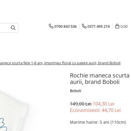
0790 843 536
0371 495 214
0,00
neca scurta fete 1-8 ani, imprimeu floral cu paiete aurii, brand Boboli
Rochie maneca scurta f
aurii, brand Boboli
Boboli
149,00 Lei
104,30 Lei
Economisesti:
44,70
Lei
Marime haine
:
5 ani (110cm)