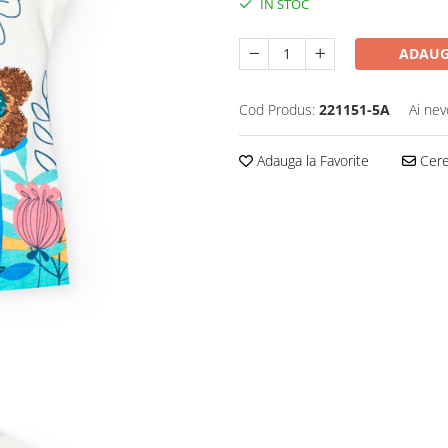
IN STOC
ADAUG
Cod Produs:
221151-5A
Ai nev
Adauga la Favorite
Cere 