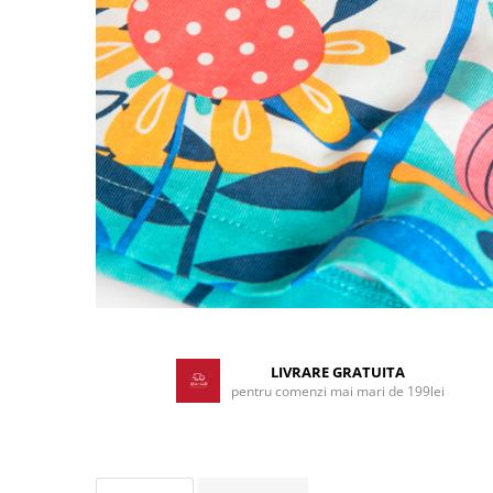
Distribuie
pe
Facebook
LIVRARE GRATUITA
pentru comenzi mai mari de 199lei