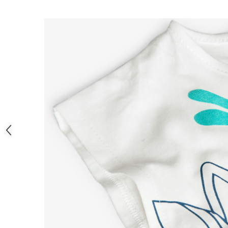
Pijamale
Pulovere/Bolero tricot
Rochite maneca lunga
Rochite maneca scurta
Set 2/3 piese maneca lunga
Set 2/3 piese maneca scurta
Set tricou maneca scurta/Pantalon
lung
Trening 2/3 piese primavara
Tricouri maneca lunga
Tricouri/bluze maneca scurta