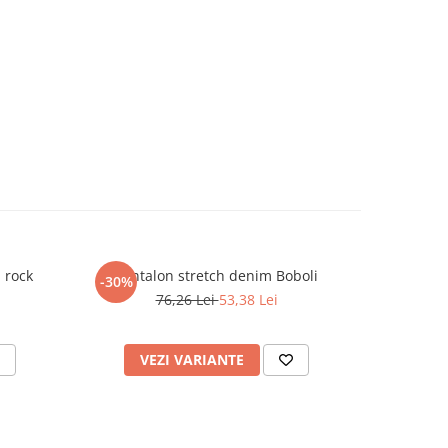
 rock
Pantalon stretch denim Boboli
Tr
-30%
-50%
76,26 Lei
53,38 Lei
VEZI VARIANTE
V