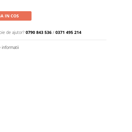
A IN COS
oie de ajutor?
0790 843 536
/
0371 495 214
informatii