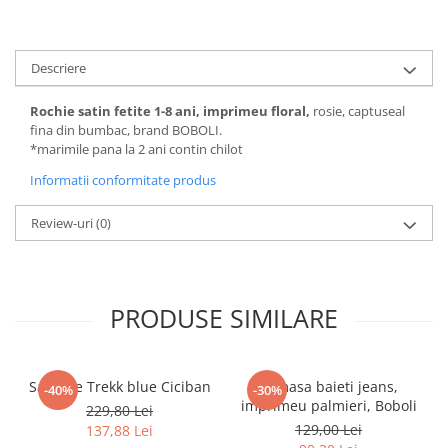
Pijamale
Pulovere/Bolero tricot
Rochite maneca lunga
Descriere
Rochite maneca scurta
Set 2/3 piese maneca lunga
Rochie satin fetite 1-8 ani, imprimeu floral,
rosie, captuseal
fina din bumbac, brand BOBOLI.
Set 2/3 piese maneca scurta
*marimile pana la 2 ani contin chilot
Set tricou maneca scurta/Pantalon
Informatii conformitate produs
lung
Trening 2/3 piese primavara
Review-uri
(0)
Tricouri maneca lunga
Tricouri/bluze maneca scurta
PRODUSE SIMILARE
Sandale Trekk blue Ciciban
Camasa baieti jeans,
-40%
-30%
imprimeu palmieri, Boboli
229,80 Lei
129,00 Lei
137,88 Lei