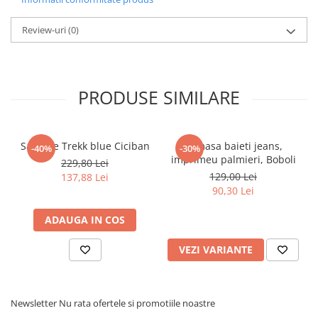
Pijamale
Pulovere/Bolero tricot
Review-uri
(0)
Rochite maneca lunga
Rochite maneca scurta
Set 2/3 piese maneca lunga
PRODUSE SIMILARE
Set 2/3 piese maneca scurta
Set tricou maneca scurta/Pantalon
lung
Sandale Trekk blue Ciciban
Camasa baieti jeans,
Trening 2/3 piese primavara
-40%
-30%
imprimeu palmieri, Boboli
229,80 Lei
Tricouri maneca lunga
129,00 Lei
137,88 Lei
Tricouri/bluze maneca scurta
90,30 Lei
ADAUGA IN COS
VEZI VARIANTE
Newsletter
Nu rata ofertele si promotiile noastre