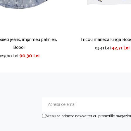
ieti jeans, imprimeu palmieri,
Tricou maneca lunga Bobo
Boboli
42,71 Lei
85,41 Lei
90,30 Lei
129,00 Lei
Vreau sa primesc newsletter cu promotiile magazinu