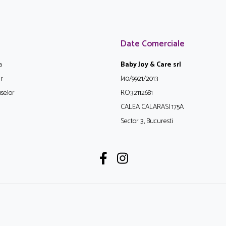
Date Comerciale
a
Baby Joy & Care srl
ur
J40/9921/2013
selor
RO32112681
CALEA CALARASI 175A
Sector 3, Bucuresti