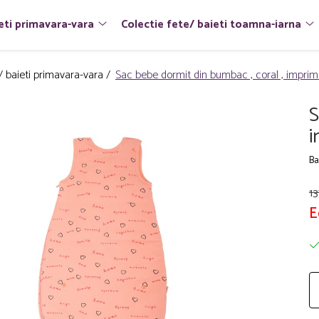
eti primavara-vara
Colectie fete/ baieti toamna-iarna
/ baieti primavara-vara /
Sac bebe dormit din bumbac , coral , imprim
S
i
Ba
13
E