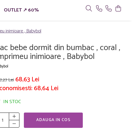
OUTLET ↗ 60%
eu inimioare , Babybol
ac bebe dormit din bumbac , coral ,
mprimeu inimioare , Babybol
bybol
68,63 Lei
7,27 Lei
conomisesti:
68,64
Lei
IN STOC
ADAUGA IN COS