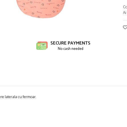
Co
Ai
ibuie
book
SECURE PAYMENTS
No cash needed
re laterala cu fermoar.