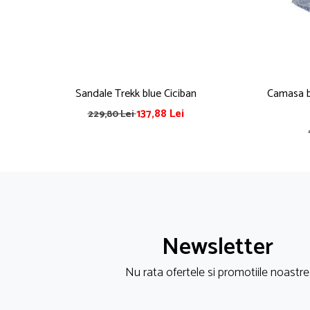
Pijamale
Pulovere/Bolero tricot
Rochite maneca lunga
Rochite maneca scurta
Set 2/3 piese maneca lunga
Sandale Trekk blue Ciciban
Camasa ba
Set 2/3 piese maneca scurta
Set tricou maneca scurta/Pantalon lung
137,88 Lei
229,80 Lei
Trening 2/3 piese primavara
Tricouri maneca lunga
Tricouri/bluze maneca scurta
Newsletter
Nu rata ofertele si promotiile noastre