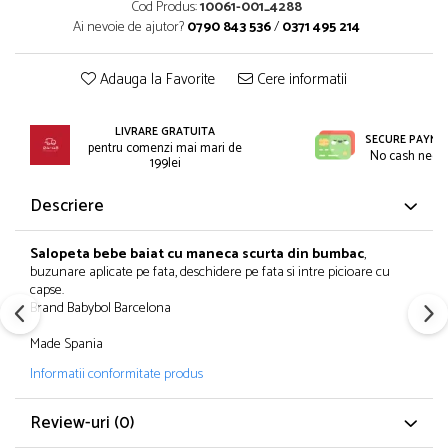
Incaltaminte
Cod Produs:
10061-001_4288
Blugi/Pantaloni lungi
Ai nevoie de ajutor?
0790 843 536
/
0371 495 214
Pantaloni scurti/sorturi
Caciuli/Seturi iarna
Pijamale
Camasi/Bluze/Sacouri
Adauga la Favorite
Cere informatii
Set 2/3 piese maneca lunga
Colanti/Pantaloni sport
Set 2/3 piese maneca scurta
Dresuri/Sosete
LIVRARE GRATUITA
Trening / Pantaloni sport
Fuste
SECURE PAYME
pentru comenzi mai mari de
No cash need
Tricouri maneca scurta
199lei
Geci iarna/Veste
Fete 2-16 ani
Haina blana/Paltoane
Descriere
Blugi/Pantaloni lungi
Hanorace/Jachete jersey
Colanti/Pantaloni sport
Incaltaminte
Salopeta bebe baiat cu maneca scurta din bumbac
,
Costume baie/Accesorii plaja
Pijamale
buzunare aplicate pe fata, deschidere pe fata si intre picioare cu
capse.
Geci primavara
Pulovere/Bolero tricot
Brand Babybol Barcelona
Hanorace/Jachete jersey
Rochite maneca lunga
Made Spania
Incaltaminte
Set 2/3 piese maneca lunga
Informatii conformitate produs
Palarii/Sepci vara
Trening/Pantaloni sport
Pantaloni scurti/fuste/salopete
Tricouri maneca lunga
Review-uri
(0)
Paturici/Prosoape baie