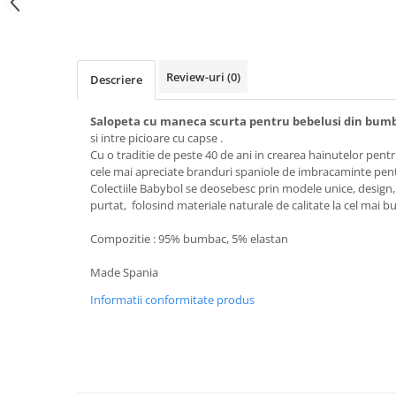
Incaltaminte
Blugi/Pantaloni lungi
Pantaloni scurti/sorturi
Caciuli/Seturi iarna
Pijamale
Camasi/Bluze/Sacouri
Set 2/3 piese maneca lunga
Review-uri
(0)
Colanti/Pantaloni sport
Descriere
Set 2/3 piese maneca scurta
Dresuri/Sosete
Trening / Pantaloni sport
Salopeta cu maneca scurta pentru bebelusi din bumb
Fuste
si intre picioare cu capse .
Tricouri maneca scurta
Geci iarna/Veste
Cu o traditie de peste 40 de ani in crearea hainutelor pentr
Fete 2-16 ani
Haina blana/Paltoane
cele mai apreciate branduri spaniole de imbracaminte pentru
Colectiile Babybol se deosebesc prin modele unice, design, 
Blugi/Pantaloni lungi
Hanorace/Jachete jersey
purtat, folosind materiale naturale de calitate la cel mai b
Colanti/Pantaloni sport
Incaltaminte
Compozitie : 95% bumbac, 5% elastan
Costume baie/Accesorii plaja
Pijamale
Geci primavara
Pulovere/Bolero tricot
Made Spania
Hanorace/Jachete jersey
Rochite maneca lunga
Informatii conformitate produs
Incaltaminte
Set 2/3 piese maneca lunga
Palarii/Sepci vara
Trening/Pantaloni sport
Pantaloni scurti/fuste/salopete
Tricouri maneca lunga
Paturici/Prosoape baie