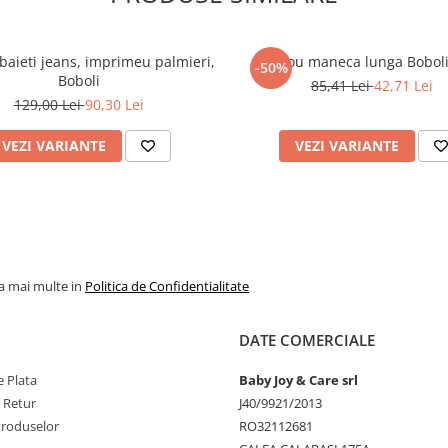
aieti jeans, imprimeu palmieri,
Tricou maneca lunga Boboli
-50%
Boboli
85,41 Lei
42,71 Lei
129,00 Lei
90,30 Lei
VEZI VARIANTE
VEZI VARIANTE
la mai multe in
Politica de Confidentialitate
DATE COMERCIALE
 Plata
Baby Joy & Care srl
e Retur
J40/9921/2013
Produselor
RO32112681