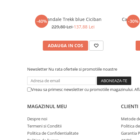
Pijamale
Pulovere/Bolero tricot
Rochite maneca lunga
Sandale Trekk blue Ciciban
Camasa b
-40%
-30%
Rochite maneca scurta
229,80 Lei
137,88 Lei
Set 2/3 piese maneca lunga
Set 2/3 piese maneca scurta
ADAUGA IN COS
Set tricou maneca scurta/Pantalon
lung
Trening 2/3 piese primavara
Newsletter
Nu rata ofertele si promotiile noastre
Tricouri maneca lunga
Tricouri/bluze maneca scurta
Vreau sa primesc newsletter cu promotiile magazinului. Af
MAGAZINUL MEU
CLIENTI
Despre noi
Metode de
Termeni si Conditii
Politica d
Politica de Confidentialitate
Garantia 