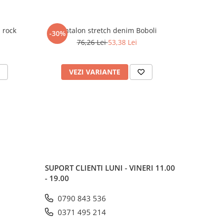
 rock
Pantalon stretch denim Boboli
Tr
-30%
-50%
76,26 Lei
53,38 Lei
VEZI VARIANTE
V
SUPORT CLIENTI
LUNI - VINERI 11.00
- 19.00
0790 843 536
0371 495 214