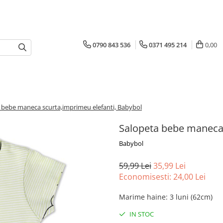
0790 843 536
0371 495 214
0,00
 bebe maneca scurta,imprimeu elefanti, Babybol
Salopeta bebe maneca 
Babybol
59,99 Lei
35,99 Lei
Economisesti:
24,00
Lei
Marime haine
:
3 luni (62cm)
IN STOC