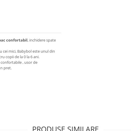
ac confortabil
, inchidere spate
u cei mici, Babybol este unul din
 copii de la 0 la 6 ani.
confortabile , usor de
un pret.
PRODUSE SIMILARE