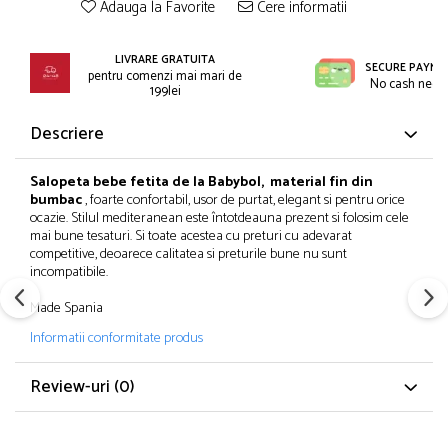
Incaltaminte
Adauga la Favorite
Cere informatii
Blugi/Pantaloni lungi
Pantaloni scurti/sorturi
Caciuli/Seturi iarna
Pijamale
LIVRARE GRATUITA
Camasi/Bluze/Sacouri
SECURE PAYME
pentru comenzi mai mari de
Set 2/3 piese maneca lunga
No cash need
Colanti/Pantaloni sport
199lei
Set 2/3 piese maneca scurta
Dresuri/Sosete
Descriere
Trening / Pantaloni sport
Fuste
Tricouri maneca scurta
Geci iarna/Veste
Salopeta bebe fetita de la Babybol,
material fin din
Fete 2-16 ani
Haina blana/Paltoane
bumbac
, foarte confortabil, usor de purtat, elegant si pentru orice
ocazie. Stilul mediteranean este întotdeauna prezent si folosim cele
Blugi/Pantaloni lungi
Hanorace/Jachete jersey
mai bune tesaturi. Si toate acestea cu preturi cu adevarat
Colanti/Pantaloni sport
Incaltaminte
competitive, deoarece calitatea si preturile bune nu sunt
Costume baie/Accesorii plaja
Pijamale
incompatibile.
Geci primavara
Pulovere/Bolero tricot
Made Spania
Hanorace/Jachete jersey
Rochite maneca lunga
Informatii conformitate produs
Incaltaminte
Set 2/3 piese maneca lunga
Palarii/Sepci vara
Trening/Pantaloni sport
Review-uri
(0)
Pantaloni scurti/fuste/salopete
Tricouri maneca lunga
Paturici/Prosoape baie