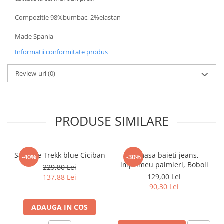
Pijamale
Pulovere/Bolero tricot
Compozitie 98%bumbac, 2%elastan
Rochite maneca lunga
Made Spania
Rochite maneca scurta
Informatii conformitate produs
Set 2/3 piese maneca lunga
Set 2/3 piese maneca scurta
Review-uri
(0)
Set tricou maneca scurta/Pantalon
lung
Trening 2/3 piese primavara
Tricouri maneca lunga
PRODUSE SIMILARE
Tricouri/bluze maneca scurta
Sandale Trekk blue Ciciban
Camasa baieti jeans,
-40%
-30%
imprimeu palmieri, Boboli
229,80 Lei
129,00 Lei
137,88 Lei
90,30 Lei
ADAUGA IN COS