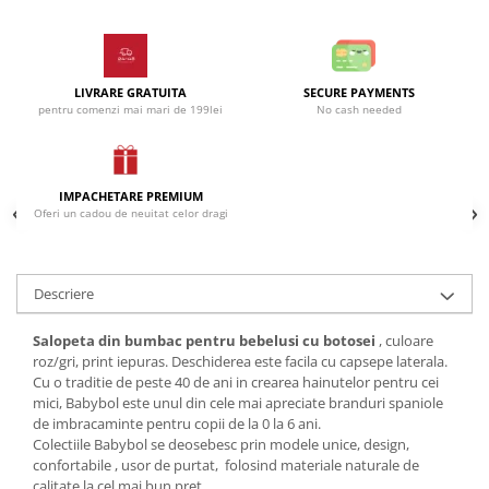
Incaltaminte
Blugi/Pantaloni lungi
Pantaloni scurti/sorturi
Caciuli/Seturi iarna
Pijamale
Camasi/Bluze/Sacouri
Set 2/3 piese maneca lunga
LIVRARE GRATUITA
SECURE PAYMENTS
Colanti/Pantaloni sport
pentru comenzi mai mari de 199lei
No cash needed
Set 2/3 piese maneca scurta
Dresuri/Sosete
Trening / Pantaloni sport
Fuste
Tricouri maneca scurta
Geci iarna/Veste
IMPACHETARE PREMIUM
Fete 2-16 ani
Haina blana/Paltoane
Oferi un cadou de neuitat celor dragi
Blugi/Pantaloni lungi
Hanorace/Jachete jersey
Colanti/Pantaloni sport
Incaltaminte
Descriere
Costume baie/Accesorii plaja
Pijamale
Geci primavara
Pulovere/Bolero tricot
Salopeta din bumbac pentru bebelusi cu botosei
, culoare
Hanorace/Jachete jersey
Rochite maneca lunga
roz/gri, print iepuras. Deschiderea este facila cu capsepe laterala.
Incaltaminte
Set 2/3 piese maneca lunga
Cu o traditie de peste 40 de ani in crearea hainutelor pentru cei
mici, Babybol este unul din cele mai apreciate branduri spaniole
Palarii/Sepci vara
Trening/Pantaloni sport
de imbracaminte pentru copii de la 0 la 6 ani.
Pantaloni scurti/fuste/salopete
Tricouri maneca lunga
Colectiile Babybol se deosebesc prin modele unice, design,
confortabile , usor de purtat, folosind materiale naturale de
Paturici/Prosoape baie
calitate la cel mai bun pret.