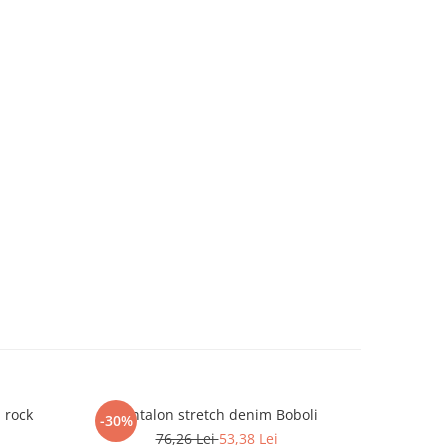
 rock
Pantalon stretch denim Boboli
Tr
-30%
-50%
76,26 Lei
53,38 Lei