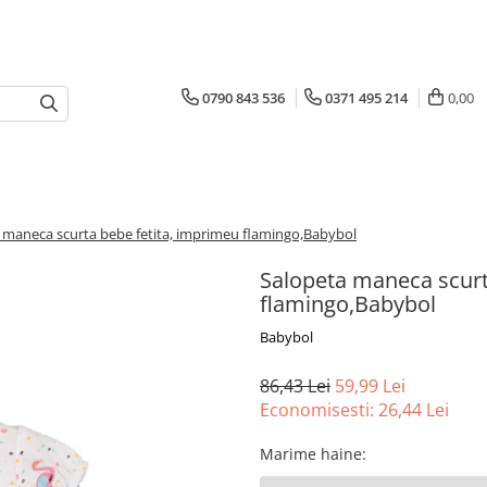
0790 843 536
0371 495 214
0,00
 maneca scurta bebe fetita, imprimeu flamingo,Babybol
Salopeta maneca scurt
flamingo,Babybol
Babybol
86,43 Lei
59,99 Lei
Economisesti:
26,44
Lei
Marime haine
: