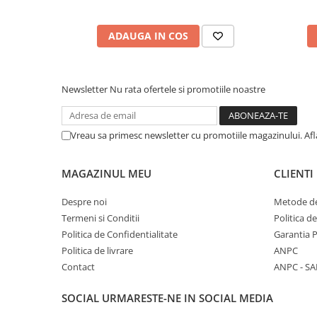
Pijamale
Pulovere/Bolero tricot
ADAUGA IN COS
Rochite maneca lunga
Rochite maneca scurta
Set 2/3 piese maneca lunga
Newsletter
Nu rata ofertele si promotiile noastre
Set 2/3 piese maneca scurta
Set tricou maneca scurta/Pantalon
lung
Vreau sa primesc newsletter cu promotiile magazinului. Af
Trening 2/3 piese primavara
Tricouri maneca lunga
MAGAZINUL MEU
CLIENTI
Tricouri/bluze maneca scurta
Despre noi
Metode de
Termeni si Conditii
Politica d
Politica de Confidentialitate
Garantia 
Politica de livrare
ANPC
Contact
ANPC - SA
SOCIAL
URMARESTE-NE IN SOCIAL MEDIA