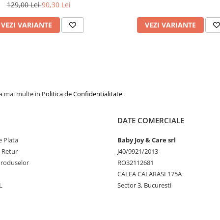
129,00 Lei
90,30 Lei
VEZI VARIANTE
VEZI VARIANTE
la mai multe in
Politica de Confidentialitate
DATE COMERCIALE
 Plata
Baby Joy & Care srl
e Retur
J40/9921/2013
Produselor
RO32112681
CALEA CALARASI 175A
L
Sector 3, Bucuresti