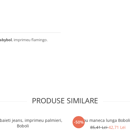
abybol
, imprimeu flamingo.
PRODUSE SIMILARE
aieti jeans, imprimeu palmieri,
Tricou maneca lunga Boboli
-50%
Boboli
85,41 Lei
42,71 Lei