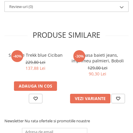
Pijamale
Review-uri
(0)
Pulovere/Bolero tricot
Rochite maneca lunga
Rochite maneca scurta
Set 2/3 piese maneca lunga
PRODUSE SIMILARE
Set 2/3 piese maneca scurta
Set tricou maneca scurta/Pantalon
lung
Sandale Trekk blue Ciciban
Camasa baieti jeans,
-40%
-30%
imprimeu palmieri, Boboli
Trening 2/3 piese primavara
229,80 Lei
129,00 Lei
137,88 Lei
Tricouri maneca lunga
90,30 Lei
Tricouri/bluze maneca scurta
ADAUGA IN COS
VEZI VARIANTE
Newsletter
Nu rata ofertele si promotiile noastre