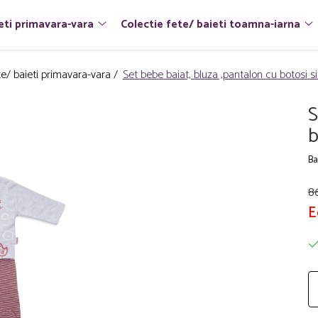
eti primavara-vara
Colectie fete/ baieti toamna-iarna
te/ baieti primavara-vara /
Set bebe baiat, bluza ,pantalon cu botosi si
S
b
Ba
86
E