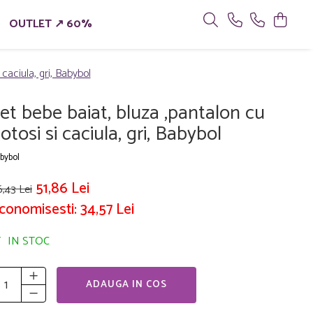
OUTLET ↗ 60%
 caciula, gri, Babybol
et bebe baiat, bluza ,pantalon cu
otosi si caciula, gri, Babybol
bybol
51,86 Lei
,43 Lei
conomisesti:
34,57
Lei
IN STOC
ADAUGA IN COS