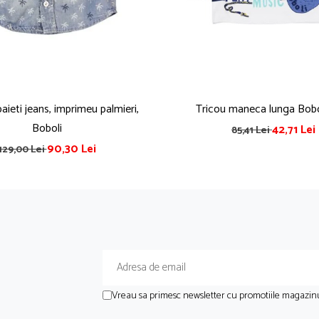
ieti jeans, imprimeu palmieri,
Tricou maneca lunga Bobo
Boboli
42,71 Lei
85,41 Lei
90,30 Lei
129,00 Lei
Vreau sa primesc newsletter cu promotiile magazinu