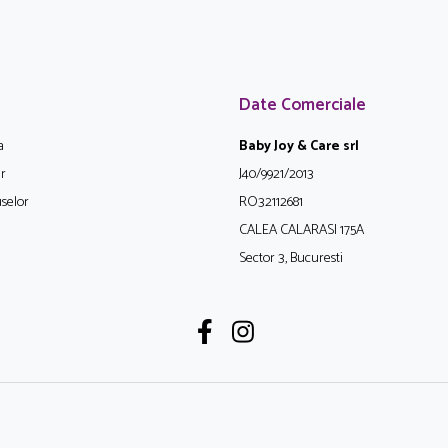
Date Comerciale
a
Baby Joy & Care srl
ur
J40/9921/2013
selor
RO32112681
CALEA CALARASI 175A
Sector 3, Bucuresti