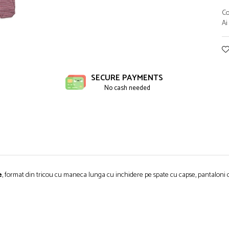
Co
Ai
ibuie
book
SECURE PAYMENTS
No cash needed
e
, format din tricou cu maneca lunga cu inchidere pe spate cu capse, pantaloni cu b