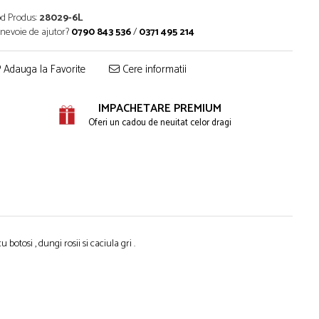
d Produs:
28029-6L
 nevoie de ajutor?
0790 843 536
/
0371 495 214
Adauga la Favorite
Cere informatii
IMPACHETARE PREMIUM
Oferi un cadou de neuitat celor dragi
otosi , dungi rosii si caciula gri .