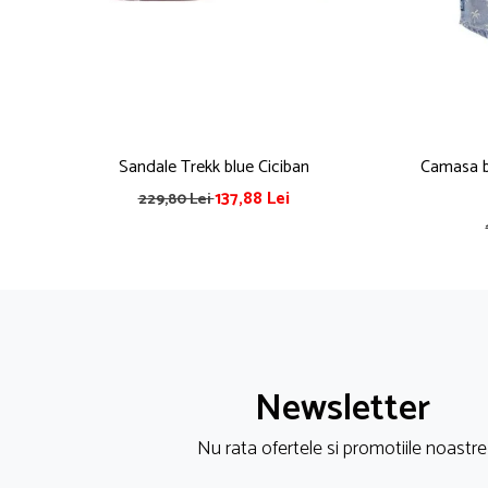
Pijamale
Pulovere/Bolero tricot
Rochite maneca lunga
Rochite maneca scurta
Set 2/3 piese maneca lunga
Set 2/3 piese maneca scurta
Sandale Trekk blue Ciciban
Camasa ba
Set tricou maneca scurta/Pantalon lung
137,88 Lei
229,80 Lei
Trening 2/3 piese primavara
Tricouri maneca lunga
Tricouri/bluze maneca scurta
Newsletter
Nu rata ofertele si promotiile noastre