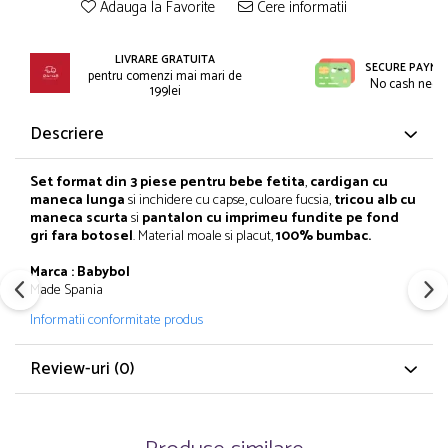
Incaltaminte
Adauga la Favorite
Cere informatii
Blugi/Pantaloni lungi
Pantaloni scurti/sorturi
Caciuli/Seturi iarna
Pijamale
LIVRARE GRATUITA
Camasi/Bluze/Sacouri
SECURE PAYME
pentru comenzi mai mari de
Set 2/3 piese maneca lunga
No cash need
Colanti/Pantaloni sport
199lei
Set 2/3 piese maneca scurta
Dresuri/Sosete
Descriere
Trening / Pantaloni sport
Fuste
Tricouri maneca scurta
Geci iarna/Veste
Set format din 3 piese pentru bebe fetita
,
cardigan cu
Fete 2-16 ani
Haina blana/Paltoane
maneca lunga
si inchidere cu capse, culoare fucsia,
tricou alb cu
maneca scurta
si
pantalon cu imprimeu fundite pe fond
Blugi/Pantaloni lungi
Hanorace/Jachete jersey
gri fara botosel
. Material moale si placut,
100% bumbac.
Colanti/Pantaloni sport
Incaltaminte
Costume baie/Accesorii plaja
Pijamale
Marca : Babybol
Made Spania
Geci primavara
Pulovere/Bolero tricot
Informatii conformitate produs
Hanorace/Jachete jersey
Rochite maneca lunga
Incaltaminte
Set 2/3 piese maneca lunga
Review-uri
(0)
Palarii/Sepci vara
Trening/Pantaloni sport
Pantaloni scurti/fuste/salopete
Tricouri maneca lunga
Paturici/Prosoape baie