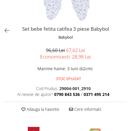
Compleu 2/3 piese maneca scurta
Compleu 2 piese
Costume baie/ Accesorii plaja
Geci iarna/ Salopeta iarna
Geci/ Jachete
Pantaloni
Pantaloni/Colanti/Fuste
Salopeta bebe maneca lunga
Set bebe fetita catifea 3 piese Babybol
Paturici/Prosoape
Salopete / Geci iarna
Babybol
Rochite maneca lunga
Trening
Rochite maneca scurta
Tricouri
96,60 Lei
67,62 Lei
Salopeta maneca lunga
Bebe fetita 0-24 luni
Economisesti:
28,98
Lei
Salopeta maneca scurta
Caciuli/Manusi
Marime haine
:
3 luni (62cm)
Tricouri / Bluze
Cardigan / Jachete
Baieti 2-16 ani
STOC EPUIZAT
Ciorapi/ Sosete
Blugi/Pantaloni lungi
Compleu 2/3 piese
Cod Produs:
29004-001_2910
Ai nevoie de ajutor?
0790 843 536
/
0371 495 214
Camasi/Sacouri/Veste
Geci/Salopeta zapada
Costume baie/ Acesorii plaja
Rochite
Adauga la Favorite
Cere informatii
Geci primavara
Salopeta
Hanorace/Jachete jersey
Tricouri
Incaltaminte
Fete 2-16 ani