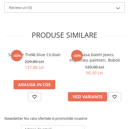
Pijamale
Review-uri
(0)
Pulovere/Bolero tricot
Rochite maneca lunga
Rochite maneca scurta
Set 2/3 piese maneca lunga
PRODUSE SIMILARE
Set 2/3 piese maneca scurta
Set tricou maneca scurta/Pantalon
lung
Sandale Trekk blue Ciciban
Camasa baieti jeans,
-40%
-30%
Trening 2/3 piese primavara
imprimeu palmieri, Boboli
229,80 Lei
129,00 Lei
Tricouri maneca lunga
137,88 Lei
90,30 Lei
Tricouri/bluze maneca scurta
ADAUGA IN COS
VEZI VARIANTE
Newsletter
Nu rata ofertele si promotiile noastre