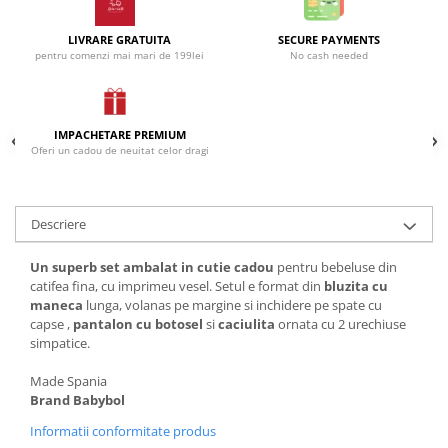
Incaltaminte
Blugi/Pantaloni lungi
Pantaloni scurti/sorturi
Caciuli/Seturi iarna
LIVRARE GRATUITA
SECURE PAYMENTS
pentru comenzi mai mari de 199lei
No cash needed
Pijamale
Camasi/Bluze/Sacouri
Set 2/3 piese maneca lunga
Colanti/Pantaloni sport
Set 2/3 piese maneca scurta
Dresuri/Sosete
Trening / Pantaloni sport
IMPACHETARE PREMIUM
Fuste
Oferi un cadou de neuitat celor dragi
Tricouri maneca scurta
Geci iarna/Veste
Fete 2-16 ani
Haina blana/Paltoane
Blugi/Pantaloni lungi
Hanorace/Jachete jersey
Descriere
Colanti/Pantaloni sport
Incaltaminte
Un superb set ambalat in cutie cadou
pentru bebeluse din
Costume baie/Accesorii plaja
Pijamale
catifea fina, cu imprimeu vesel. Setul e format din
bluzita cu
Geci primavara
Pulovere/Bolero tricot
maneca
lunga, volanas pe margine si inchidere pe spate cu
Hanorace/Jachete jersey
Rochite maneca lunga
capse ,
pantalon cu botosel
si
caciulita
ornata cu 2 urechiuse
simpatice.
Incaltaminte
Set 2/3 piese maneca lunga
Palarii/Sepci vara
Trening/Pantaloni sport
Made Spania
Brand Babybol
Pantaloni scurti/fuste/salopete
Tricouri maneca lunga
Paturici/Prosoape baie
Informatii conformitate produs