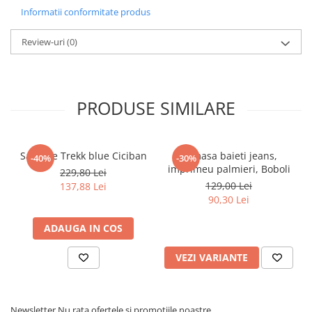
Pijamale
Informatii conformitate produs
Pulovere/Bolero tricot
Rochite maneca lunga
Review-uri
(0)
Rochite maneca scurta
Set 2/3 piese maneca lunga
Set 2/3 piese maneca scurta
PRODUSE SIMILARE
Set tricou maneca scurta/Pantalon
lung
Trening 2/3 piese primavara
Sandale Trekk blue Ciciban
Camasa baieti jeans,
-40%
-30%
Tricouri maneca lunga
imprimeu palmieri, Boboli
229,80 Lei
Tricouri/bluze maneca scurta
129,00 Lei
137,88 Lei
90,30 Lei
ADAUGA IN COS
VEZI VARIANTE
Newsletter
Nu rata ofertele si promotiile noastre