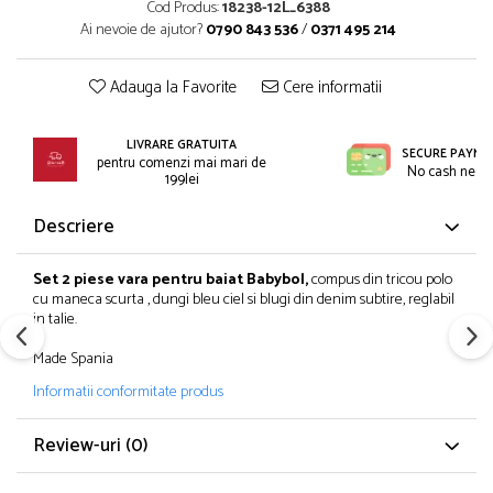
Incaltaminte
Cod Produs:
18238-12L_6388
Blugi/Pantaloni lungi
Ai nevoie de ajutor?
0790 843 536
/
0371 495 214
Pantaloni scurti/sorturi
Caciuli/Seturi iarna
Pijamale
Camasi/Bluze/Sacouri
Adauga la Favorite
Cere informatii
Set 2/3 piese maneca lunga
Colanti/Pantaloni sport
Set 2/3 piese maneca scurta
Dresuri/Sosete
LIVRARE GRATUITA
Trening / Pantaloni sport
Fuste
SECURE PAYME
pentru comenzi mai mari de
No cash need
Tricouri maneca scurta
199lei
Geci iarna/Veste
Fete 2-16 ani
Haina blana/Paltoane
Descriere
Blugi/Pantaloni lungi
Hanorace/Jachete jersey
Colanti/Pantaloni sport
Incaltaminte
Set 2 piese vara pentru baiat Babybol,
compus din tricou polo
Costume baie/Accesorii plaja
Pijamale
cu maneca scurta , dungi bleu ciel si blugi din denim subtire, reglabil
in talie.
Geci primavara
Pulovere/Bolero tricot
Hanorace/Jachete jersey
Rochite maneca lunga
Made Spania
Incaltaminte
Set 2/3 piese maneca lunga
Informatii conformitate produs
Palarii/Sepci vara
Trening/Pantaloni sport
Pantaloni scurti/fuste/salopete
Tricouri maneca lunga
Review-uri
(0)
Paturici/Prosoape baie