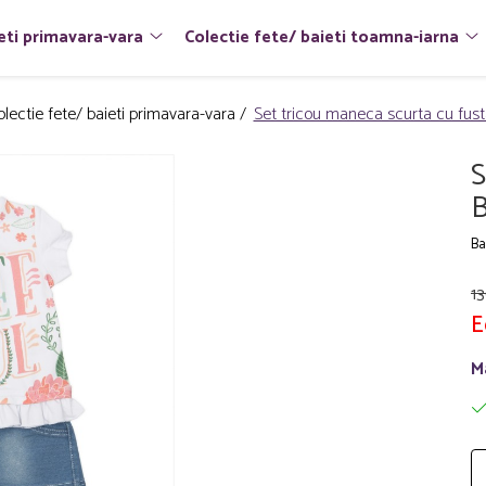
eti primavara-vara
Colectie fete/ baieti toamna-iarna
olectie fete/ baieti primavara-vara /
Set tricou maneca scurta cu fust
S
B
Ba
13
E
M