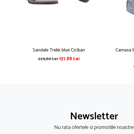
Pijamale
Pulovere/Bolero tricot
Rochite maneca lunga
Rochite maneca scurta
Set 2/3 piese maneca lunga
Set 2/3 piese maneca scurta
Set tricou maneca scurta/Pantalon lung
Sandale Trekk blue Ciciban
Camasa ba
Trening 2/3 piese primavara
137,88 Lei
229,80 Lei
Tricouri maneca lunga
Tricouri/bluze maneca scurta
Newsletter
Nu rata ofertele si promotiile noastre