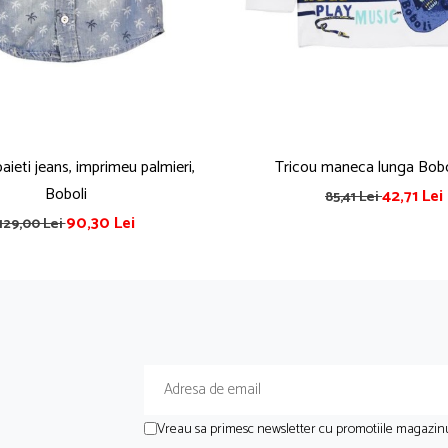
ieti jeans, imprimeu palmieri,
Tricou maneca lunga Bobo
Boboli
42,71 Lei
85,41 Lei
90,30 Lei
129,00 Lei
Vreau sa primesc newsletter cu promotiile magazinu