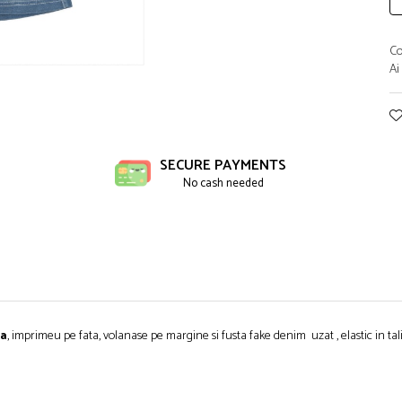
Co
Ai
ibuie
book
SECURE PAYMENTS
No cash needed
ta
, imprimeu pe fata, volanase pe margine si fusta fake denim uzat , elastic in ta