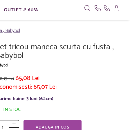
OUTLET ↗ 60%
a , Babybol
et tricou maneca scurta cu fusta ,
abybol
bybol
65,08 Lei
0,15 Lei
conomisesti:
65,07
Lei
arime haine
:
3 luni (62cm)
IN STOC
ADAUGA IN COS