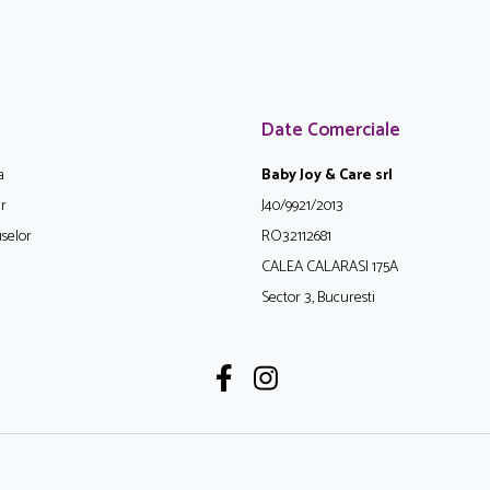
Date Comerciale
a
Baby Joy & Care srl
ur
J40/9921/2013
selor
RO32112681
CALEA CALARASI 175A
Sector 3, Bucuresti