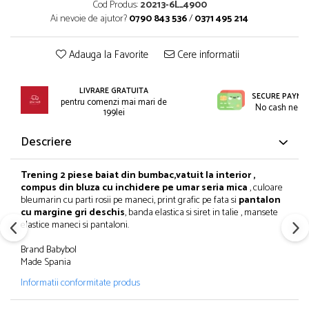
Incaltaminte
Cod Produs:
20213-6L_4900
Blugi/Pantaloni lungi
Ai nevoie de ajutor?
0790 843 536
/
0371 495 214
Pantaloni scurti/sorturi
Caciuli/Seturi iarna
Pijamale
Camasi/Bluze/Sacouri
Adauga la Favorite
Cere informatii
Set 2/3 piese maneca lunga
Colanti/Pantaloni sport
Set 2/3 piese maneca scurta
Dresuri/Sosete
LIVRARE GRATUITA
Trening / Pantaloni sport
Fuste
SECURE PAYME
pentru comenzi mai mari de
No cash need
Tricouri maneca scurta
199lei
Geci iarna/Veste
Fete 2-16 ani
Haina blana/Paltoane
Descriere
Blugi/Pantaloni lungi
Hanorace/Jachete jersey
Colanti/Pantaloni sport
Incaltaminte
Trening 2 piese baiat din bumbac,vatuit la interior ,
Costume baie/Accesorii plaja
Pijamale
compus din bluza cu inchidere pe umar seria mica
, culoare
bleumarin cu parti rosii pe maneci, print grafic pe fata si
pantalon
Geci primavara
Pulovere/Bolero tricot
cu margine gri deschis
, banda elastica si siret in talie , mansete
Hanorace/Jachete jersey
Rochite maneca lunga
elastice maneci si pantaloni.
Incaltaminte
Set 2/3 piese maneca lunga
Brand Babybol
Palarii/Sepci vara
Trening/Pantaloni sport
Made Spania
Pantaloni scurti/fuste/salopete
Tricouri maneca lunga
Informatii conformitate produs
Paturici/Prosoape baie