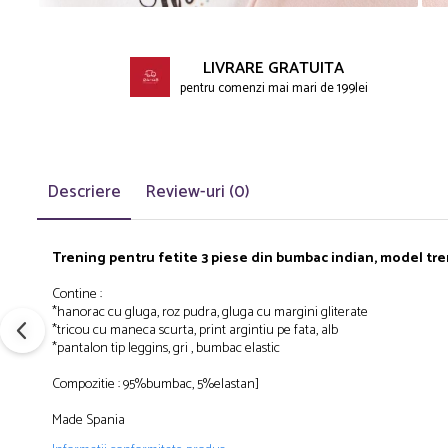
Incaltaminte
Blugi/Pantaloni lungi
Distr
Pantaloni scurti/sorturi
Caciuli/Seturi iarna
pe
Pijamale
Camasi/Bluze/Sacouri
Face
LIVRARE GRATUITA
Set 2/3 piese maneca lunga
pentru comenzi mai mari de 199lei
Colanti/Pantaloni sport
Set 2/3 piese maneca scurta
Dresuri/Sosete
Trening / Pantaloni sport
Fuste
Tricouri maneca scurta
Geci iarna/Veste
Fete 2-16 ani
Descriere
Review-uri
(0)
Haina blana/Paltoane
Blugi/Pantaloni lungi
Hanorace/Jachete jersey
Colanti/Pantaloni sport
Incaltaminte
Trening pentru fetite 3 piese din bumbac indian, model tre
Costume baie/Accesorii plaja
Pijamale
Contine :
Geci primavara
Pulovere/Bolero tricot
*hanorac cu gluga, roz pudra, gluga cu margini gliterate
Hanorace/Jachete jersey
Rochite maneca lunga
*tricou cu maneca scurta, print argintiu pe fata, alb
*pantalon tip leggins, gri , bumbac elastic
Incaltaminte
Set 2/3 piese maneca lunga
Palarii/Sepci vara
Trening/Pantaloni sport
Compozitie : 95%bumbac, 5%elastan]
Pantaloni scurti/fuste/salopete
Tricouri maneca lunga
Made Spania
Paturici/Prosoape baie