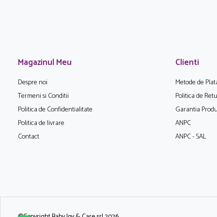
Magazinul Meu
Clienti
Despre noi
Metode de Plat
Termeni si Conditii
Politica de Ret
Politica de Confidentialitate
Garantia Produ
Politica de livrare
ANPC
Contact
ANPC - SAL
©Copyright Baby Joy & Care srl 2026