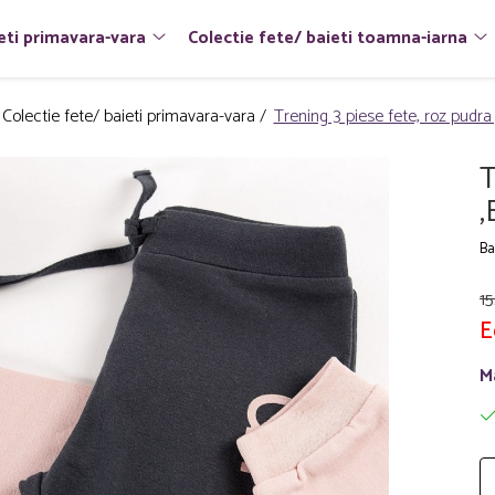
eti primavara-vara
Colectie fete/ baieti toamna-iarna
Colectie fete/ baieti primavara-vara /
Trening 3 piese fete, roz pudra
T
,
Ba
15
E
M