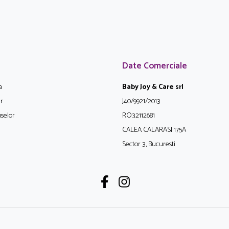
Date Comerciale
a
Baby Joy & Care srl
ur
J40/9921/2013
selor
RO32112681
CALEA CALARASI 175A
Sector 3, Bucuresti