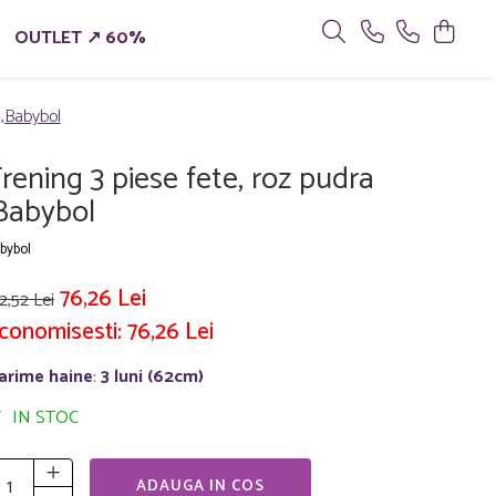
OUTLET ↗ 60%
 ,Babybol
rening 3 piese fete, roz pudra
Babybol
bybol
76,26 Lei
2,52 Lei
conomisesti:
76,26
Lei
arime haine
:
3 luni (62cm)
IN STOC
ADAUGA IN COS