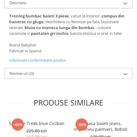
Pijamale
Descriere
Pulovere/Bolero tricot
Trening bumbac baieti 3 piese
, vatuit la interior,
compus din
Rochite maneca lunga
hanorac cu gluga
, deschidere cu fermoar pe fata, buzunare
Rochite maneca scurta
laterale,
bluza cu maneca lunga din bumbac
, culoare
caramizie si
pantalon gri inchis
, banda elastica si siret in talie.
Set 2/3 piese maneca lunga
Set 2/3 piese maneca scurta
Brand Babybol
Set tricou maneca scurta/Pantalon
Fabricat in Spania
lung
Informatii conformitate produs
Trening 2/3 piese primavara
Tricouri maneca lunga
Review-uri
(0)
Tricouri/bluze maneca scurta
PRODUSE SIMILARE
Sandale Trekk blue Ciciban
Camasa baieti jeans,
-40%
-30%
imprimeu palmieri, Boboli
229,80 Lei
129,00 Lei
137,88 Lei