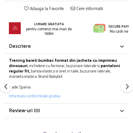
Incaltaminte
Blugi/Pantaloni lungi
Adauga la Favorite
Cere informatii
Pantaloni scurti/sorturi
Caciuli/Seturi iarna
Pijamale
Camasi/Bluze/Sacouri
Set 2/3 piese maneca lunga
LIVRARE GRATUITA
Colanti/Pantaloni sport
SECURE PAYME
pentru comenzi mai mari de
No cash need
Set 2/3 piese maneca scurta
199lei
Dresuri/Sosete
Trening / Pantaloni sport
Fuste
Descriere
Tricouri maneca scurta
Geci iarna/Veste
Fete 2-16 ani
Haina blana/Paltoane
Trening baieti bumbac format din jacheta cu imprimeu
Blugi/Pantaloni lungi
Hanorace/Jachete jersey
dinozauri
, inchidere cu fermoar, buzunare laterale si
pantaloni
regular fit,
banda elastica si siret in talie, buzunare laterale,
Colanti/Pantaloni sport
Incaltaminte
manseta elastica. Brand Babybol
Costume baie/Accesorii plaja
Pijamale
Made Spania
Geci primavara
Pulovere/Bolero tricot
Hanorace/Jachete jersey
Rochite maneca lunga
Informatii conformitate produs
Incaltaminte
Set 2/3 piese maneca lunga
Review-uri
(0)
Palarii/Sepci vara
Trening/Pantaloni sport
Pantaloni scurti/fuste/salopete
Tricouri maneca lunga
Paturici/Prosoape baie