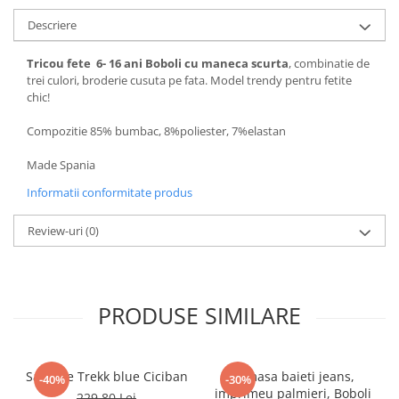
Pijamale
Descriere
Pulovere/Bolero tricot
Rochite maneca lunga
Tricou fete 6- 16 ani Boboli cu maneca scurta
, combinatie de
Rochite maneca scurta
trei culori, broderie cusuta pe fata. Model trendy pentru fetite
Set 2/3 piese maneca lunga
chic!
Set 2/3 piese maneca scurta
Compozitie 85% bumbac, 8%poliester, 7%elastan
Set tricou maneca scurta/Pantalon
lung
Made Spania
Trening 2/3 piese primavara
Informatii conformitate produs
Tricouri maneca lunga
Tricouri/bluze maneca scurta
Review-uri
(0)
PRODUSE SIMILARE
Sandale Trekk blue Ciciban
Camasa baieti jeans,
-40%
-30%
imprimeu palmieri, Boboli
229,80 Lei