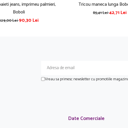
ieti jeans, imprimeu palmieri,
Tricou maneca lunga Bobo
Boboli
42,71 Lei
85,41 Lei
90,30 Lei
129,00 Lei
Vreau sa primesc newsletter cu promotiile magazinu
Date Comerciale