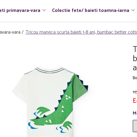
eti primavara-vara
Colectie fete/ baieti toamna-iarna
mavara-vara /
Tricou maneca scurta baieti 1-8 ani, bumbac better cotto
T
b
a
Bo
11
E
M