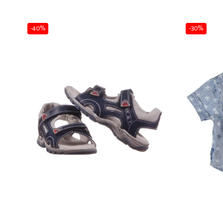
Pijamale
Pulovere/Bolero tricot
Rochite maneca lunga
-40%
-30%
Rochite maneca scurta
Set 2/3 piese maneca lunga
Set 2/3 piese maneca scurta
Set tricou maneca scurta/Pantalon lung
Trening 2/3 piese primavara
Tricouri maneca lunga
Tricouri/bluze maneca scurta