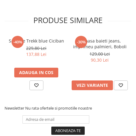
Pijamale
Pulovere/Bolero tricot
Rochite maneca lunga
PRODUSE SIMILARE
Rochite maneca scurta
Set 2/3 piese maneca lunga
Sandale Trekk blue Ciciban
Camasa baieti jeans,
Set 2/3 piese maneca scurta
-40%
-30%
imprimeu palmieri, Boboli
229,80 Lei
Set tricou maneca scurta/Pantalon
129,00 Lei
137,88 Lei
lung
90,30 Lei
Trening 2/3 piese primavara
Tricouri maneca lunga
ADAUGA IN COS
Tricouri/bluze maneca scurta
VEZI VARIANTE
Newsletter
Nu rata ofertele si promotiile noastre