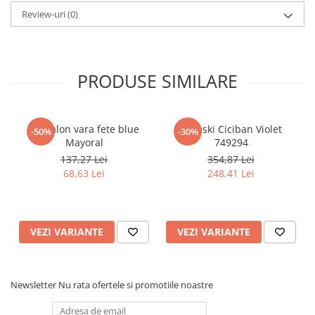
Pijamale
Review-uri
(0)
Pulovere/Bolero tricot
Rochite maneca lunga
Rochite maneca scurta
PRODUSE SIMILARE
Set 2/3 piese maneca lunga
Set 2/3 piese maneca scurta
Set tricou maneca scurta/Pantalon
lung
Pantalon vara fete blue
Apreski Ciciban Violet
-50%
-30%
Mayoral
749294
Trening 2/3 piese primavara
137,27 Lei
354,87 Lei
Tricouri maneca lunga
68,63 Lei
248,41 Lei
Tricouri/bluze maneca scurta
VEZI VARIANTE
VEZI VARIANTE
Newsletter
Nu rata ofertele si promotiile noastre