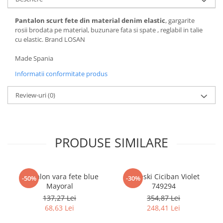
Pijamale
Pulovere/Bolero tricot
Pantalon scurt fete din material denim elastic
, gargarite
Rochite maneca lunga
rosii brodata pe material, buzunare fata si spate , reglabil in talie
cu elastic. Brand LOSAN
Rochite maneca scurta
Set 2/3 piese maneca lunga
Made Spania
Set 2/3 piese maneca scurta
Informatii conformitate produs
Set tricou maneca scurta/Pantalon
lung
Review-uri
(0)
Trening 2/3 piese primavara
Tricouri maneca lunga
Tricouri/bluze maneca scurta
PRODUSE SIMILARE
Pantalon vara fete blue
Apreski Ciciban Violet
-50%
-30%
Mayoral
749294
137,27 Lei
354,87 Lei
68,63 Lei
248,41 Lei