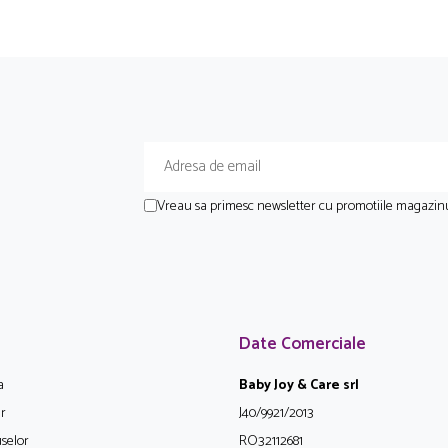
Vreau sa primesc newsletter cu promotiile magazinu
Date Comerciale
a
Baby Joy & Care srl
ur
J40/9921/2013
selor
RO32112681