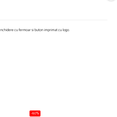
e, inchidere cu fermoar si buton imprimat cu logo.
-60%
-