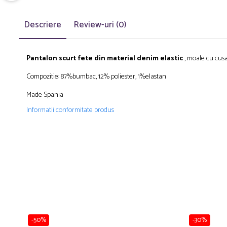
Pijamale
Pulovere/Bolero tricot
Descriere
Review-uri
(0)
Rochite maneca lunga
Rochite maneca scurta
Set 2/3 piese maneca lunga
Pantalon scurt fete din material denim elastic
, moale cu cusat
Set 2/3 piese maneca scurta
Compozitie: 87%bumbac, 12% poliester, 1%elastan
Set tricou maneca scurta/Pantalon lung
Made Spania
Trening 2/3 piese primavara
Tricouri maneca lunga
Informatii conformitate produs
Tricouri/bluze maneca scurta
-50%
-30%