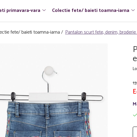
eti primavara-vara
Colectie fete/ baieti toamna-iarna
ectie fete/ baieti toamna-iarna /
Pantalon scurt fete, denim, broderie
P
e
Lo
13
E
M