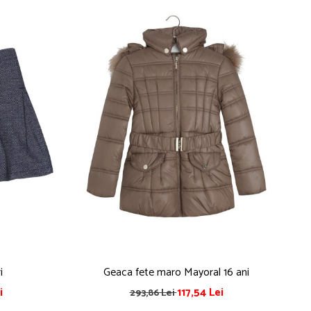
i
Geaca fete maro Mayoral 16 ani
Gea
i
117,54 Lei
293,86 Lei