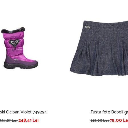
ski Ciciban Violet 749294
Fusta fete Boboli gr
248,41 Lei
75,00 Le
354,87 Lei
145,00 Lei