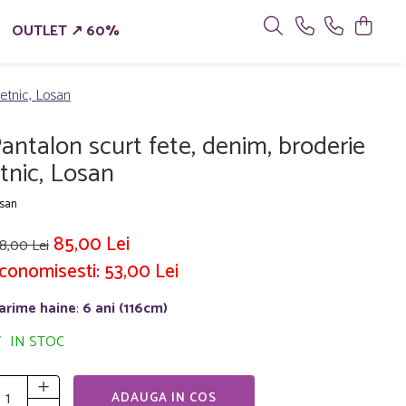
OUTLET ↗ 60%
 etnic, Losan
antalon scurt fete, denim, broderie
tnic, Losan
san
85,00 Lei
8,00 Lei
conomisesti:
53,00
Lei
arime haine
:
6 ani (116cm)
IN STOC
ADAUGA IN COS