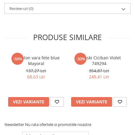
Pijamale
Review-uri
(0)
Pulovere/Bolero tricot
Rochite maneca lunga
Rochite maneca scurta
Set 2/3 piese maneca lunga
PRODUSE SIMILARE
Set 2/3 piese maneca scurta
Set tricou maneca scurta/Pantalon
lung
Pantalon vara fete blue
Apreski Ciciban Violet
-50%
-30%
Trening 2/3 piese primavara
Mayoral
749294
Tricouri maneca lunga
137,27 Lei
354,87 Lei
68,63 Lei
248,41 Lei
Tricouri/bluze maneca scurta
VEZI VARIANTE
VEZI VARIANTE
Newsletter
Nu rata ofertele si promotiile noastre