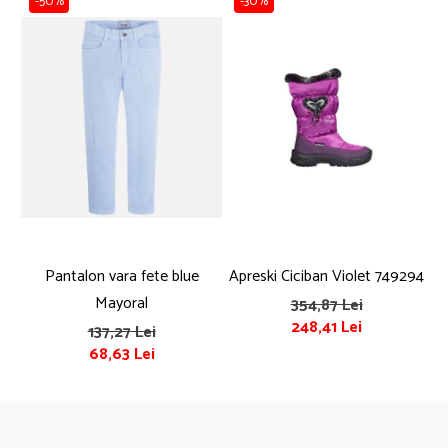
-50%
-30%
Pantalon vara fete blue
Apreski Ciciban Violet 749294
Mayoral
354,87 Lei
248,41 Lei
137,27 Lei
68,63 Lei