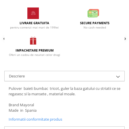
Incaltaminte
Blugi/Pantaloni lungi
Pantaloni scurti/sorturi
Caciuli/Seturi iarna
Pijamale
Camasi/Bluze/Sacouri
LIVRARE GRATUITA
SECURE PAYMENTS
Set 2/3 piese maneca lunga
Colanti/Pantaloni sport
pentru comenzi mai mari de 199lei
No cash needed
Set 2/3 piese maneca scurta
Dresuri/Sosete
Trening / Pantaloni sport
Fuste
Tricouri maneca scurta
Geci iarna/Veste
IMPACHETARE PREMIUM
Fete 2-16 ani
Oferi un cadou de neuitat celor dragi
Haina blana/Paltoane
Blugi/Pantaloni lungi
Hanorace/Jachete jersey
Colanti/Pantaloni sport
Incaltaminte
Descriere
Costume baie/Accesorii plaja
Pijamale
Geci primavara
Pulovere/Bolero tricot
Pulover baieti bumbac tricot, guler la baza gatului cu striatii ce se
Hanorace/Jachete jersey
Rochite maneca lunga
regasesc si la mansete , material moale.
Incaltaminte
Set 2/3 piese maneca lunga
Brand Mayoral
Palarii/Sepci vara
Trening/Pantaloni sport
Made in Spania
Pantaloni scurti/fuste/salopete
Tricouri maneca lunga
Informatii conformitate produs
Paturici/Prosoape baie