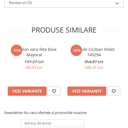
Pijamale
Review-uri
(0)
Pulovere/Bolero tricot
Rochite maneca lunga
Rochite maneca scurta
PRODUSE SIMILARE
Set 2/3 piese maneca lunga
Set 2/3 piese maneca scurta
Set tricou maneca scurta/Pantalon
Pantalon vara fete blue
Apreski Ciciban Violet
-50%
-30%
lung
Mayoral
749294
Trening 2/3 piese primavara
137,27 Lei
354,87 Lei
Tricouri maneca lunga
68,63 Lei
248,41 Lei
Tricouri/bluze maneca scurta
VEZI VARIANTE
VEZI VARIANTE
Newsletter
Nu rata ofertele si promotiile noastre