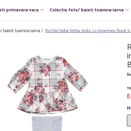
eti primavara-vara
Colectie fete/ baieti toamna-iarna
e/ baieti toamna-iarna /
Rochie bebe fetita stofa cu imprimeu floral si
R
i
B
Ba
19
E
M