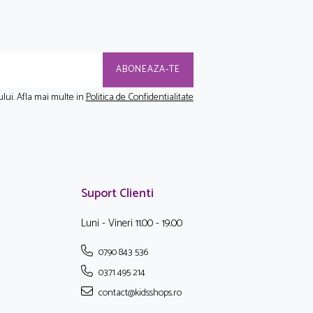
lui. Afla mai multe in
Politica de Confidentialitate
Suport Clienti
Luni - Vineri 11.00 - 19.00
0790 843 536
0371 495 214
contact@kidsshops.ro