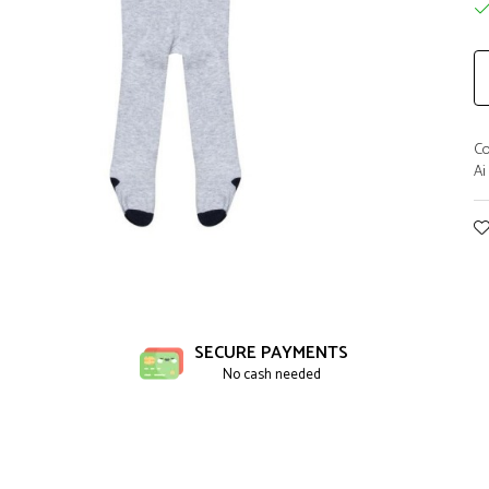
Co
Ai
ibuie
book
SECURE PAYMENTS
No cash needed