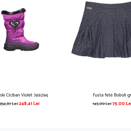
ski Ciciban Violet 749294
Fusta fete Boboli gr
248,41 Lei
75,00 Le
354,87 Lei
145,00 Lei