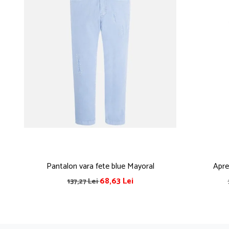
Pijamale
Pulovere/Bolero tricot
Rochite maneca lunga
Rochite maneca scurta
Set 2/3 piese maneca lunga
Set 2/3 piese maneca scurta
Set tricou maneca scurta/Pantalon lung
Trening 2/3 piese primavara
Tricouri maneca lunga
Tricouri/bluze maneca scurta
Pantalon vara fete blue Mayoral
Apre
68,63 Lei
137,27 Lei