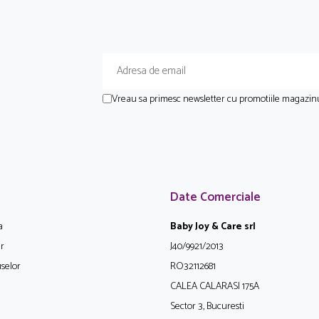
Vreau sa primesc newsletter cu promotiile magazinu
Date Comerciale
a
Baby Joy & Care srl
ur
J40/9921/2013
selor
RO32112681
CALEA CALARASI 175A
Sector 3, Bucuresti