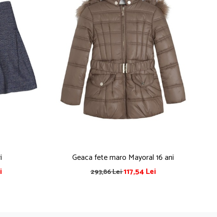
i
Geaca fete maro Mayoral 16 ani
Gea
i
117,54 Lei
293,86 Lei