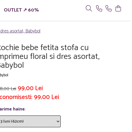
OUTLET ↗ 60%
 dres asortat, Babybol
ochie bebe fetita stofa cu
mprimeu floral si dres asortat,
abybol
bybol
99,00 Lei
8,00 Lei
conomisesti:
99,00
Lei
arime haine
: