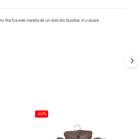
s. Rochia este insotita de un dres din bumbac in culoare .
-60%
-