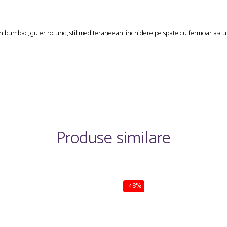
in bumbac, guler rotund, stil mediteraneean, inchidere pe spate cu fermoar ascun
Produse similare
-48%